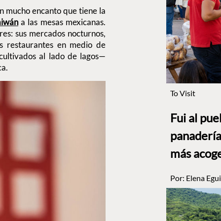
n mucho encanto que tiene la
aiwán
a las mesas mexicanas.
res: sus mercados nocturnos,
os restaurantes en medio de
cultivados al lado de lagos—
ca.
To Visit
Fui al pu
panadería
más acog
Por:
Elena Egui