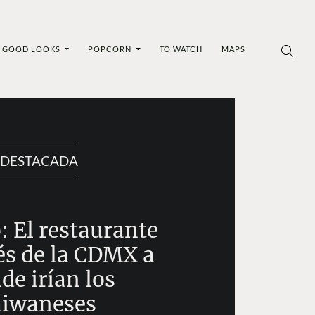
GOOD LOOKS
POPCORN
TO WATCH
MAPS
DESTACADA
: El restaurante
és de la CDMX a
de irían los
aiwaneses