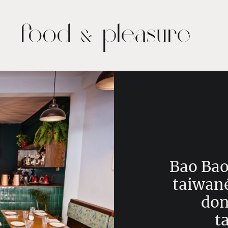
Bao Bao
taiwan
don
t