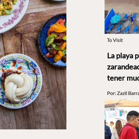
To Visit
La playa 
zarandead
tener muc
Por:
Zazil Barr