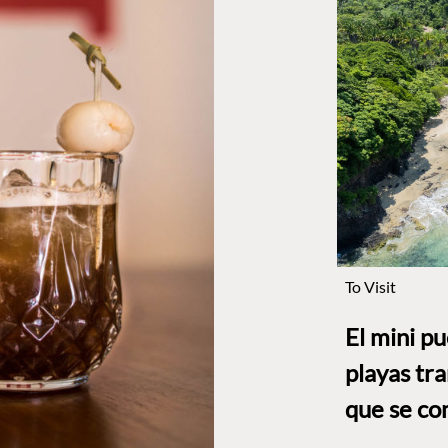
To Visit
El mini p
playas tr
que se co