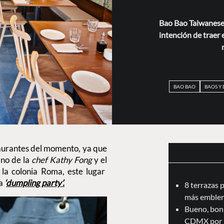
Bao Bao Taiwanese E
intención de traer e
BAO BAO
BAOS Y
staurantes del momento, ya que
ano de la
chef Kathy Fong
y el
la colonia Roma, este lugar
a
‘
dumpling party’.
8 terrazas 
más emblem
Bueno, boni
CDMX por 