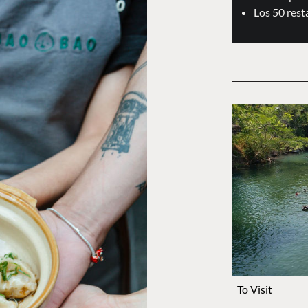
Los 50 res
To Visit