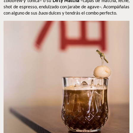
coldbrew
y tónica– o su
Dirty Matcha
–capas de matcha, leche,
shot de espresso, endulzado con jarabe de agave–. Acompáñalas
con alguno de sus
baos
dulces y tendrás el combo perfecto.