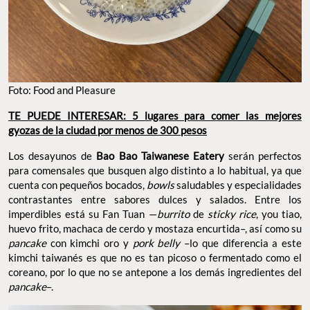
Foto: Food and Pleasure
TE PUEDE INTERESAR: 5 lugares para comer las mejores
gyozas de la ciudad por menos de 300 pesos
Los desayunos de
Bao Bao Taiwanese Eatery
serán perfectos
para comensales que busquen algo distinto a lo habitual, ya que
cuenta con pequeños bocados,
bowls
saludables y especialidades
contrastantes entre sabores dulces y salados. Entre los
imperdibles está su Fan Tuan —
burrito
de
sticky rice
, you tiao,
huevo frito, machaca de cerdo y mostaza encurtida–, así como su
pancake
con kimchi oro y
pork belly
–lo que diferencia a este
kimchi taiwanés es que no es tan picoso o fermentado como el
coreano, por lo que no se antepone a los demás ingredientes del
pancake
–.