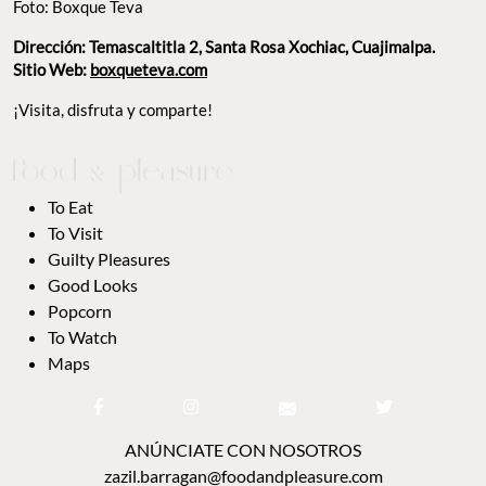
Foto: Boxque Teva
Dirección: Temascaltitla 2, Santa Rosa Xochiac, Cuajimalpa.
Sitio Web:
boxqueteva.com
¡Visita, disfruta y comparte!
To Eat
To Visit
Guilty Pleasures
Good Looks
Popcorn
To Watch
Maps
ANÚNCIATE CON NOSOTROS
zazil.barragan@foodandpleasure.com