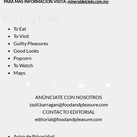
PARA MÁS INFORMACIÓN VISITA:
mineraldelcielo.com.mx
To Eat
To Visit
Guilty Pleasures
Good Looks
Popcorn
To Watch
Maps
ANÚNCIATE CON NOSOTROS
zazil.barragan@foodandpleasure.com
CONTACTO EDITORIAL
editorial@foodandpleasure.com
Aviso de Privacidad