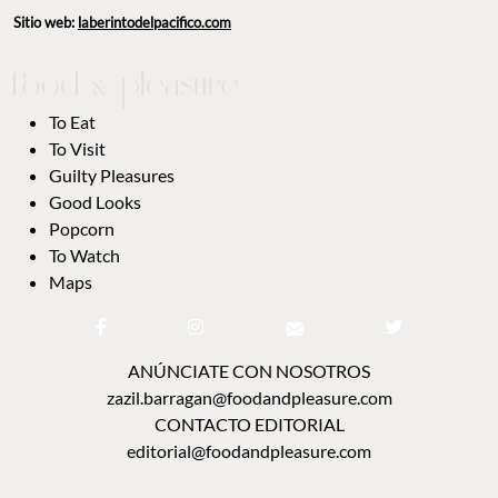
Sitio web:
laberintodelpacifico.com
To Eat
To Visit
Guilty Pleasures
Good Looks
Popcorn
To Watch
Maps
ANÚNCIATE CON NOSOTROS
zazil.barragan@foodandpleasure.com
CONTACTO EDITORIAL
editorial@foodandpleasure.com