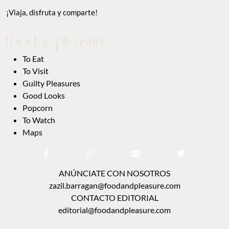
¡Viaja, disfruta y comparte!
To Eat
To Visit
Guilty Pleasures
Good Looks
Popcorn
To Watch
Maps
ANÚNCIATE CON NOSOTROS
zazil.barragan@foodandpleasure.com
CONTACTO EDITORIAL
editorial@foodandpleasure.com