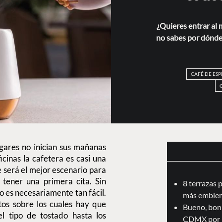
¿Quieres entrar al 
no sabes por dónde?
CAFÉ DE ES
ogares no inician sus mañanas
icinas la cafetera es casi una
e será el mejor escenario para
 tener una primera cita. Sin
8 terrazas 
o es necesariamente tan fácil.
más emblem
os sobre los cuales hay que
Bueno, boni
l tipo de tostado hasta los
CDMX por 