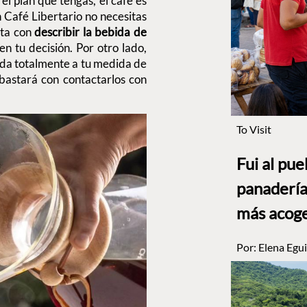
 el plan que tengas, el café es
n Café Libertario no necesitas
sta con
describir la bebida de
en tu decisión. Por otro lado,
da totalmente a tu medida de
 bastará con contactarlos con
To Visit
Fui al pu
panadería
más acog
Por:
Elena Egui