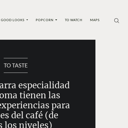
GOOD LOOKS
POPCORN
TO WATCH
MAPS
TO TASTE
arra especialidad
Roma tienen las
experiencias para
s del café (de
 los niveles)