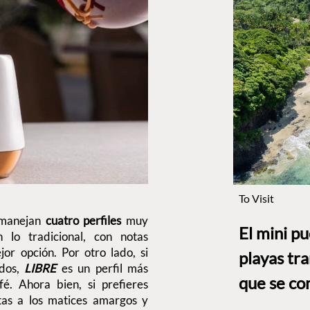
To Visit
manejan
cuatro perfiles
muy
El mini p
n lo tradicional, con notas
or opción. Por otro lado, si
playas tr
ados,
LIBRE
es un perfil más
que se co
é. Ahora bien, si prefieres
tas a los matices amargos y