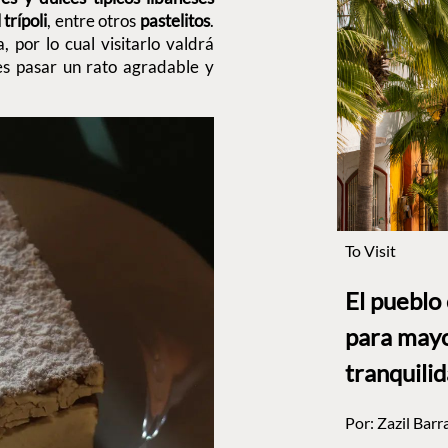
 trípoli
, entre otros
pastelitos
.
 por lo cual visitarlo valdrá
es pasar un rato agradable y
To Visit
El pueblo
para mayo
tranquili
Por:
Zazil Barr