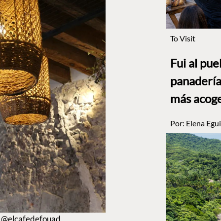
To Visit
Fui al pu
panadería
más acog
Por:
Elena Egui
m @elcafedefouad