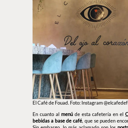
El Café de Fouad. Foto: Instagram @elcafede
En cuanto al
menú
de esta cafetería en el
C
bebidas a base de café
, que se pueden encon
Sin embargo, lo más aclamado son los
post