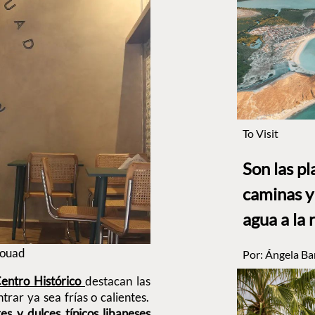
To Visit
Son las p
caminas y 
agua a la 
fouad
Por:
Ángela Ba
entro Histórico
destacan las
trar ya sea frías o calientes.
res y dulces típicos libaneses