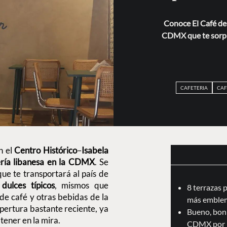
Conoce El Café de 
CDMX que te sorpr
CAFETERIA
CAF
n el
Centro Histórico
–
Isabela
ería libanesa en la CDMX
. Se
que te transportará al país de
dulces típicos
, mismos que
8 terrazas 
de café y otras bebidas de la
más emblem
pertura bastante reciente, ya
Bueno, boni
tener en la mira.
CDMX por 