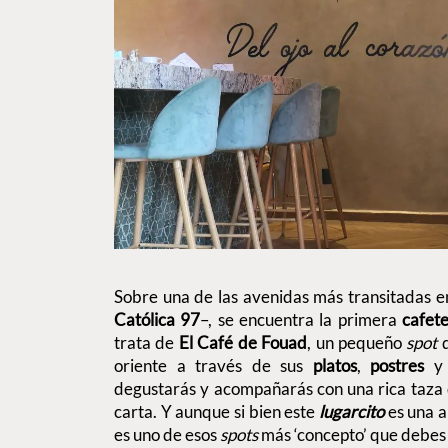
Sobre una de las avenidas más transitadas e
Católica 97
–, se encuentra la primera
cafet
trata de
El Café de Fouad
, un pequeño
spot
oriente a través de sus
platos
,
postres
y
degustarás y acompañarás con una rica taza 
carta. Y aunque si bien este
lugarcito
es una a
es uno de esos
spots
más ‘concepto’ que debes 