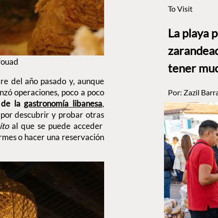
To Visit
La playa 
zarandead
efouad
tener muc
bre del año pasado y, aunque
nzó operaciones, poco a poco
Por:
Zazil Barr
 de la
gastronomía libanesa
,
 por descubrir y probar otras
ito
al que se puede acceder
ormes o hacer una reservación