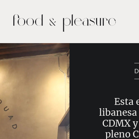
D
Esta 
libanesa
CDMX y 
pleno C