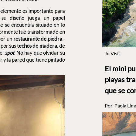
elemento es importante para
, su diseño juega un papel
te se encuentra situado en lo
iormente fue transformado en
 ser un
restaurante de piedra
–
 por sus
techos de madera
, de
 el
spot
. No hay que olvidar su
To Visit
r y la pared que tiene pintado
El mini p
playas tr
que se co
Por:
Paola Lim