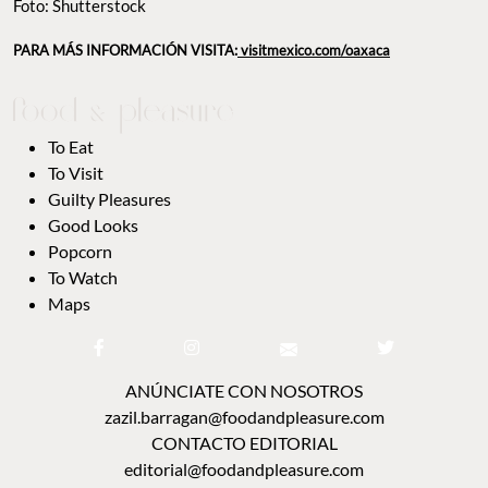
Foto: Shutterstock
PARA MÁS INFORMACIÓN VISITA:
visitmexico.com/oaxaca
To Eat
To Visit
Guilty Pleasures
Good Looks
Popcorn
To Watch
Maps
ANÚNCIATE CON NOSOTROS
zazil.barragan@foodandpleasure.com
CONTACTO EDITORIAL
editorial@foodandpleasure.com