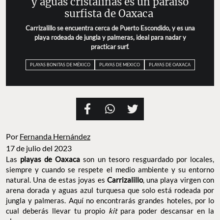
y aguas cristalinas es un paraíso
surfista de Oaxaca
Carrizalillo se encuentra cerca de Puerto Escondido, y es una
playa rodeada de jungla y palmeras, ideal para nadar y
practicar surf.
PLAYAS BONITAS DE MÉXICO
PLAYAS DE MEXICO
PLAYAS DE OAXACA
Por
Fernanda Hernández
17 de julio del 2023
Las
playas de Oaxaca
son un tesoro resguardado por locales,
siempre y cuando se respete el medio ambiente y su entorno
natural. Una de estas joyas es
Carrizalillo
, una playa virgen con
arena dorada y aguas azul turquesa que solo está rodeada por
jungla y palmeras. Aquí no encontrarás grandes hoteles, por lo
cual deberás llevar tu propio
kit
para poder descansar en la