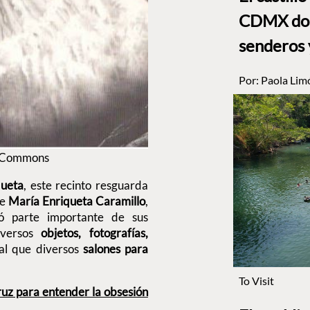
CDMX dond
senderos 
Por:
Paola Lim
a Commons
ueta
, este recinto resguarda
de
María Enriqueta Caramillo
,
ó parte importante de sus
iversos
objetos, fotografías,
ual que diversos
salones para
To Visit
ruz para entender la obsesión