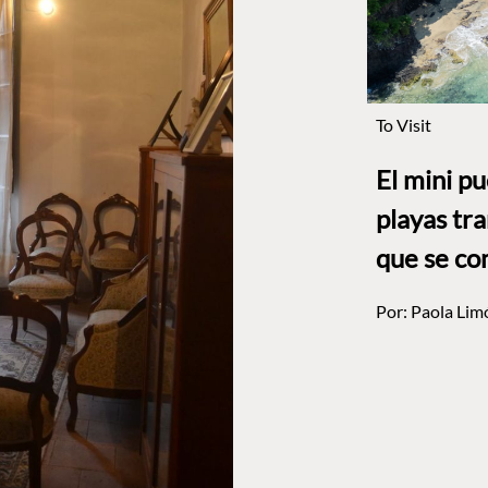
To Visit
El mini p
playas tr
que se co
Por:
Paola Lim