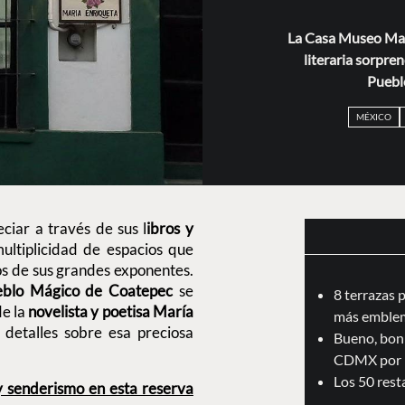
La Casa Museo Mar
literaria sorpre
Puebl
MÉXICO
ciar a través de sus l
ibros y
ltiplicidad de espacios que
os de sus grandes exponentes.
eblo Mágico de Coatepec
se
8 terrazas 
de la
novelista y poetisa María
más emblem
 detalles sobre esa preciosa
Bueno, boni
CDMX por 
Los 50 res
y senderismo en esta reserva