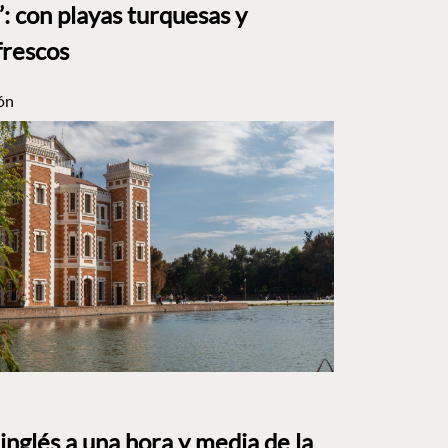
: con playas turquesas y
frescos
ón
o inglés a una hora y media de la