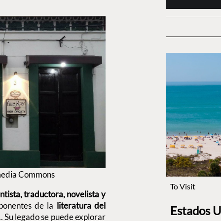
imedia Commons
To Visit
ntista, traductora, novelista y
xponentes de la
literatura del
Estados U
. Su legado se puede explorar