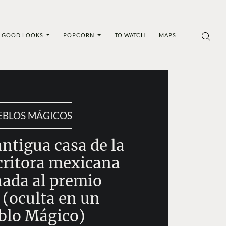
GOOD LOOKS
POPCORN
TO WATCH
MAPS
EBLOS MÁGICOS
 antigua casa de la
critora mexicana
ada al premio
 (oculta en un
blo Mágico)