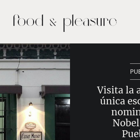
PU
Visita la
única es
nomin
Nobel
Pue