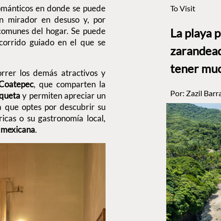
románticos en donde se puede
To Visit
un mirador en desuso y, por
 comunes del hogar. Se puede
La playa 
corrido guiado en el que se
zarandead
tener muc
orrer los demás atractivos y
Coatepec
, que comparten la
Por:
Zazil Barr
queta
y permiten apreciar un
a que optes por descubrir su
ricas o su gastronomía local,
n mexicana
.