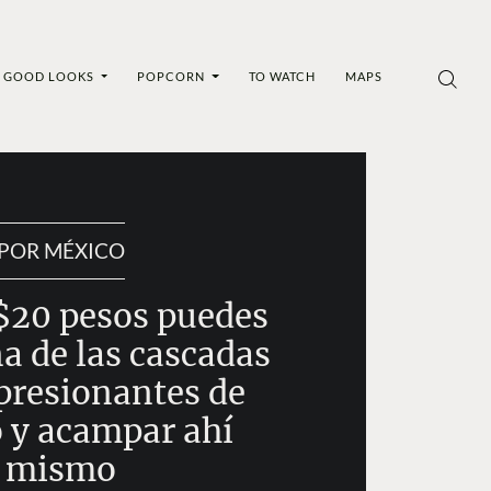
GOOD LOOKS
POPCORN
TO WATCH
MAPS
POR MÉXICO
 $20 pesos puedes
na de las cascadas
resionantes de
 y acampar ahí
mismo