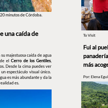
y 20 minutos de Córdoba.
e una caída de
To Visit
Fui al pu
panadería
 su majestuosa caída de agua
sde el
Cerro de los Gentiles
,
más acog
cos. Desde la cima puedes ver
un espectáculo visual único.
Por:
Elena Egui
agua es más abundante y da la
realidad es.