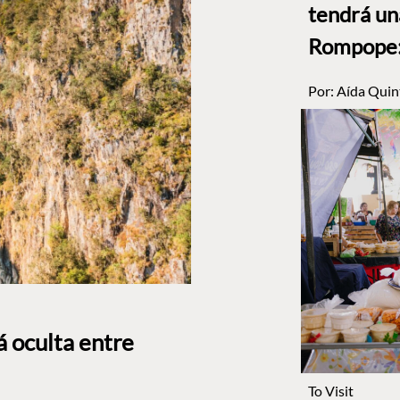
tendrá un
Rompope: 
Por:
Aída Quin
á oculta entre
To Visit