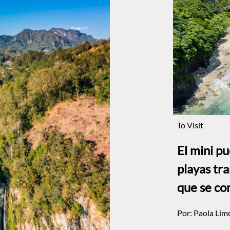
To Visit
El mini p
playas tr
que se co
Por:
Paola Lim