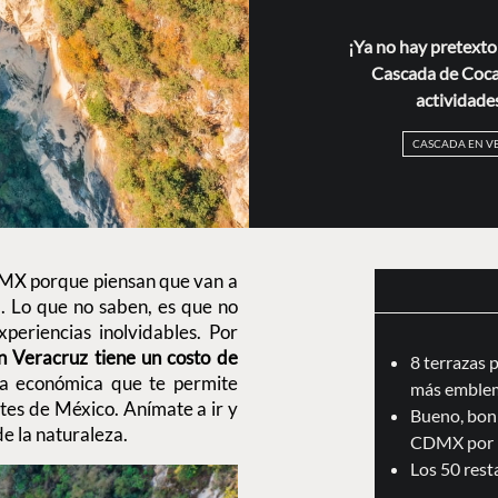
¡Ya no hay pretexto
Cascada de Cocal
actividade
CASCADA EN V
CDMX porque piensan que van a
. Lo que no saben, es que no
periencias inolvidables. Por
n Veracruz tiene un costo de
8 terrazas 
ifa económica que te permite
más emblem
tes de México. Anímate a ir y
Bueno, boni
e la naturaleza.
CDMX por 
Los 50 res