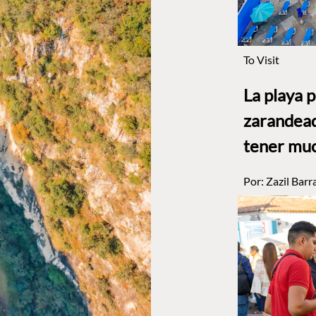
To Visit
La playa 
zarandead
tener muc
Por:
Zazil Barr