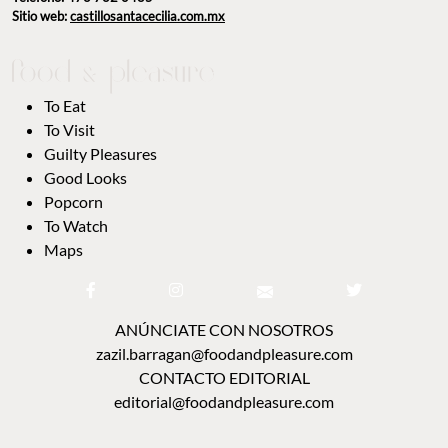
Sitio web:
castillosantacecilia.com.mx
To Eat
To Visit
Guilty Pleasures
Good Looks
Popcorn
To Watch
Maps
ANÚNCIATE CON NOSOTROS
zazil.barragan@foodandpleasure.com
CONTACTO EDITORIAL
editorial@foodandpleasure.com