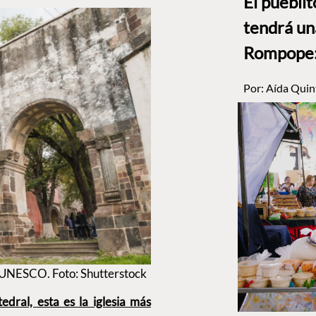
El puebli
tendrá un
Rompope: 
Por:
Aída Quin
 UNESCO. Foto: Shutterstock
dral, esta es la iglesia más