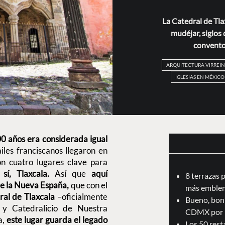
La Catedral de Tla
mudéjar, siglos 
convento
ARQUITECTURA VIRREIN
IGLESIAS EN MÉXICO
0 años era considerada igual
ailes franciscanos llegaron en
on cuatro lugares clave para
sí, Tlaxcala.
Así que
aquí
8 terrazas 
de la Nueva España,
que con el
más emblem
al de Tlaxcala
–oficialmente
Bueno, boni
 y Catedralicio de Nuestra
CDMX por 
a,
este lugar guarda el legado
Los 50 res