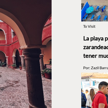
To Visit
La playa 
zarandead
tener muc
Por:
Zazil Barr