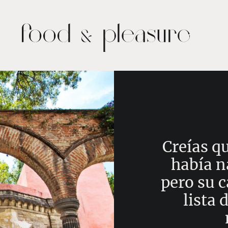
Creías q
había n
pero su c
lista 