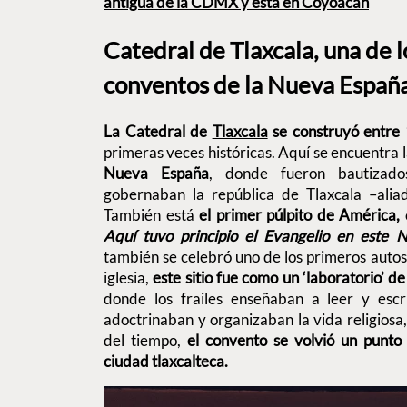
antigua de la CDMX y está en Coyoacán
Catedral de Tlaxcala, una de 
conventos de la Nueva Españ
La Catedral de
Tlaxcala
se construyó entr
primeras veces históricas.
Aquí se encuentra 
Nueva España
, donde fueron bautizado
gobernaban la república de Tlaxcala –aliad
También está
el primer púlpito de América,
c
Aquí tuvo principio el Evangelio en este
también se celebró uno de los primeros auto
iglesia,
este sitio fue como un ‘laboratorio’ de
donde los frailes enseñaban a leer y escri
adoctrinaban y organizaban la vida religiosa, 
del tiempo,
el convento se volvió un punto 
ciudad tlaxcalteca.