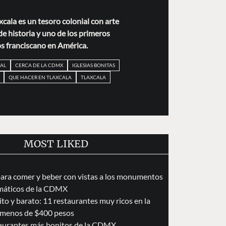
xcala es un tesoro colonial con arte
de historia y uno de los primeros
s franciscano en América.
AL
CERCA DE LA CDMX
IGLESIAS BONITAS
QUE HACER EN TLAXCALA
TLAXCALA
MOST LIKED
para comer y beber con vistas a los monumentos
áticos de la CDMX
to y barato: 11 restaurantes muy ricos en la
menos de $400 pesos
taurantes más bonitos de la CDMX