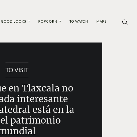
GOOD LOOKS
POPCORN
TO WATCH
MAPS
TO VISIT
ue en Tlaxcala no
ada interesante
atedral está en la
del patrimonio
mundial