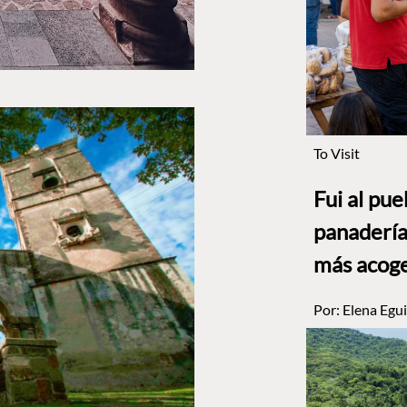
To Visit
Fui al pu
panadería
más acog
Por:
Elena Egui