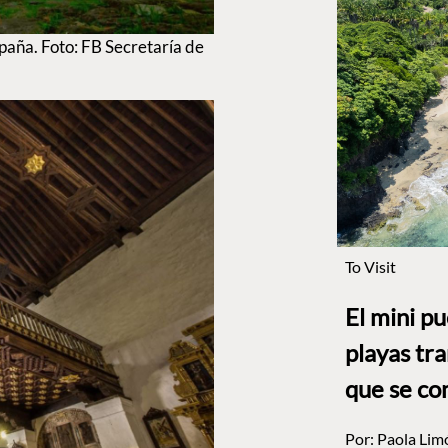
paña. Foto: FB Secretaría de
To Visit
El mini p
playas tr
que se co
Por:
Paola Lim