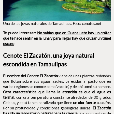
Una de las joyas naturales de Tamaulipas. Foto: cenotes.net
Te puede interesar:
No sabías que en Guanajuato hay un cráter
que te hace sentir en la luna y para llegar hay que cruzar un túnel
oscuro
Cenote El Zacatón, una joya natural
escondida en Tamaulipas
El nombre del Cenote El Zacatón
viene de unas plantas redondas
que flotan sobre sus aguas azules, parecidas al pasto que en
varias regiones se conoce como ‘zacate’, y de ahí tomó su nombre.
Otra característica que llama la atención es que el agua es
termal
, con una temperatura constante alrededor de 30 grados
Celsius, y está tan mineralizada que
tiene un olor fuerte a azufre.
Por su profundidad y condiciones geológicas únicas,
El Zacatón
ha sido un laboratorio natural para la ciencia.
En las muestras de