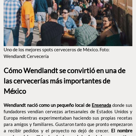
UNO DE LOS MEJORES SPOTS CERVECEROS DE MÉXICO. FOTO: WENDLANDT
CERVECERÍA
Cómo
Wendlandt se convirtió en una de las
cervecerías más importantes de México
donde
Wendlandt nació como un pequeño local de
Ensenada
sus fundadores vendían cervezas artesanales de Estados
Unidos y Europa mientras experimentaban haciendo sus propias
recetas para amigos y familiares. Gustaron tanto que pronto
empezaron a recibir pedidos y el proyecto no dejó de crecer.
El
nombre proviene del apellido alemán de uno de los
un guiño a las influencias cerveceras que
fundadores,
inspiraron la marca. Con los años, y en paralelo con el auge
gastronómico que vivieron destinos como el Valle de Guadalupe,
Wendlandt se consolidó como una de las cervecerías