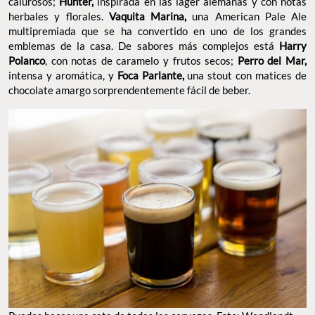
PUEDES HACER UNA CATA DE TODAS LAS CERVEZAS. FOTO: WENDLANDT
CERVECERÍA
Además,
el menú incluye platillos para maridar las cervezas
como
perfectos para
tiraditos, ceviche de ceniza o atún spicy,
compartir. Y entonces entiendes que
el encanto de Wendlandt
: una
no está solo en la cerveza,
sino en todo lo que la rodea
terraza frente al mar, buena comida, amigos, atardeceres y la
dicha de estar agradecido con el momento. Si todavía no
conocías esta
ya tienes una buena
cervecería bajacaliforniana,