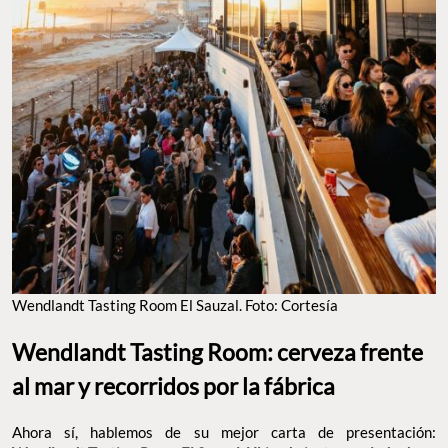
WENDLANDT TASTING ROOM EL SAUZAL. FOTO: CORTESÍA
Wendlandt Tasting Room: cerveza frente al mar
y recorridos por la fábrica
Ahora sí, hablemos de su mejor carta de presentación:
.
Wendlandt Tasting Room El Sauzal
Ubicado justo a un lado
y frente a una de las playas más
de su planta de producción
importantes para el surf en Ensenada. Este espacio refleja por
completo el espíritu de Baja California: relajado, conectado con el
mar, la cultura surf y la gastronomía local. Así que, aquí
además