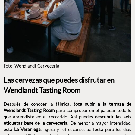
FOTO: WENDLANDT CERVECERÍA
Las cervezas que puedes disfrutar en Wendlandt
Tasting Room
Después de conocer la fábrica,
toca subir a la terraza de
para comprobar en el paladar todo lo
Wendlandt Tasting Room
que aprendiste en el recorrido. Ahí puedes
descubrir las seis
. De menor a mayor intensidad,
etiquetas base de la cervecería
está
, ligera y refrescante, perfecta para los días
La Veraniega
calurosos;
inspirada en las lager alemanas y con notas
Hünter,
herbales y florales.
una American Pale Ale
Vaquita Marina,
multipremiada que se ha convertido en uno de los grandes
emblemas de la casa. De sabores más complejos está
Harry
, con notas de caramelo y frutos secos;
Polanco
Perro del Mar,
intensa y aromática, y
una stout con matices de
Foca Parlante,
chocolate amargo sorprendentemente fácil de beber.