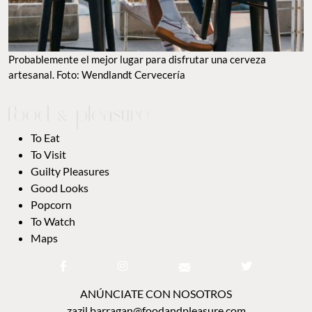
TO EAT
TO VISIT
GUILTY PLEASURES
GOOD LOOKS
POPCORN
TO WATCH
MAPS
ANÚNCIATE CON NOSOTROS
zazil.barragan@foodandpleasure.com
CONTACTO EDITORIAL
editorial@foodandpleasure.com