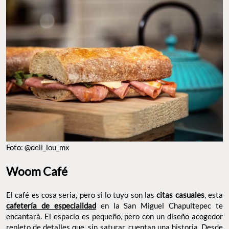
FOTO: @DELI_LOU_MX
Woom Café
El café es cosa seria, pero si lo tuyo son las
,
citas casuales
esta
en la San Miguel Chapultepec te
cafetería de especialidad
encantará. El espacio es pequeño, pero con un diseño acogedor
repleto de detalles que, sin saturar, cuentan una historia. Desde
el
hasta la máquina de café, pasando
reproductor de vinilos