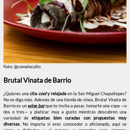
FOTO: @COMALOCULTO
Brutal Vinata de Barrio
¿Quieres una
en la San Miguel
cita
cool
y
relajada
Chapultepec? No se diga más. Además de una tienda de vinos,
Brutal Vinata de Barrio es un
que te invita a pasar,
wine bar
tomarte una copa —o dos o tres— y platicar muy a gusto
mientras descubren una variedad de
etiquetas bien curadas
. No importa si eres conocedor o
con propuestas muy diversas
aficionado, aquí se viene a disfrutar y, si quieres, a aprender,
pero siempre pasándola muy bien.
Dirección: Gral. Juan Cano 42-local b,
Teléfono: 56 2598 1020
Sitio Web:
brutalbrutal.mx