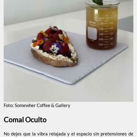
FOTO: SOMEWHER COFFEE & GALLERY
Comal Oculto
No dejes que la vibra relajada y el espacio sin pretensiones de
Comal Oculto te engañe, pues recientemente recibió el
reconocimiento
por su
Bib Gourmand de la Guía Michelin
excelente relación calidad-precio. Como ya te habrás imaginado,
aquí la estrella es la
, sobre todo la que
cocina mexicana