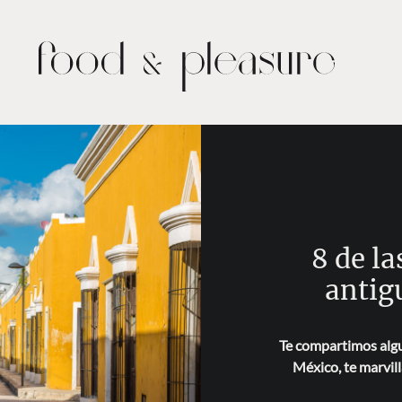
8 de l
antig
Te compartimos algu
México, te marvill