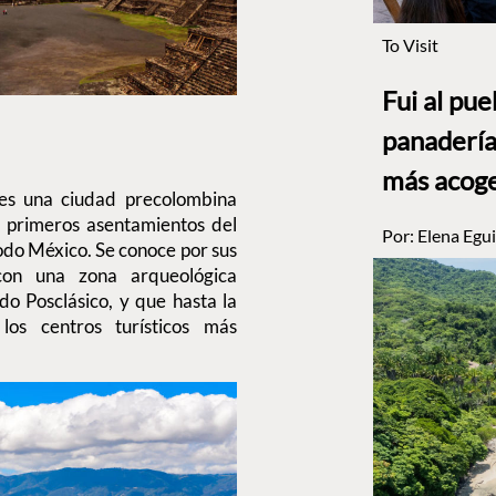
To Visit
Fui al pu
panadería
más acog
s una ciudad precolombina
 primeros asentamientos del
Por:
Elena Egui
odo México. Se conoce por sus
con una zona arqueológica
do Posclásico, y que hasta la
os centros turísticos más