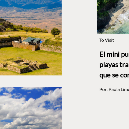
To Visit
El mini p
playas tr
que se co
Por:
Paola Lim