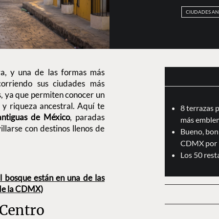
CIUDADES AN
ura, y una de las formas más
corriendo sus ciudades más
s, ya que permiten conocer un
 y riqueza ancestral. Aquí te
8 terrazas 
antiguas de México
, paradas
más emblem
llarse con destinos llenos de
Bueno, boni
CDMX por 
Los 50 res
 bosque están en una de las
 de la CDMX)
Centro