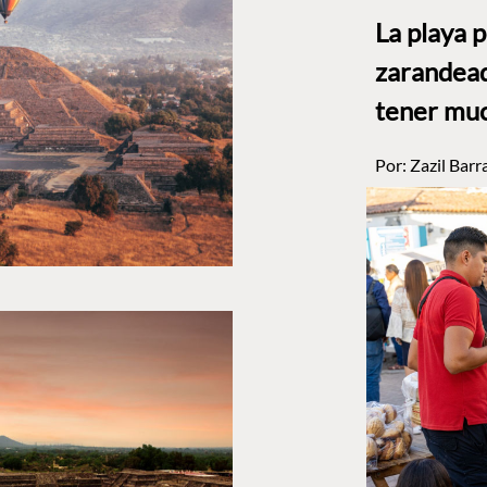
La playa 
zarandead
tener muc
Por:
Zazil Barr