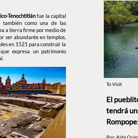
co-Tenochtitlán
fue la capital
se también como una de las
ba a tierra firme por medio de
por ser abundante en templos,
oles en 1521 para construir la
que expresa un patrimonio
l.
To Visit
El puebli
tendrá un
Rompope: 
Por:
Aída Quin