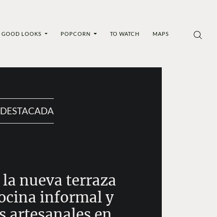
GOOD LOOKS
POPCORN
TO WATCH
MAPS
DESTACADA
 la nueva terraza
cocina informal y
s artesanales en