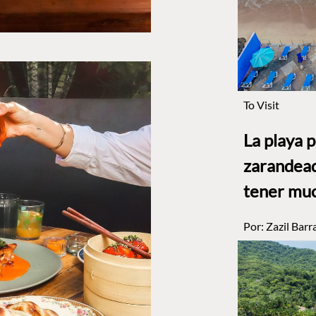
To Visit
La playa 
zarandead
tener muc
Por:
Zazil Barr