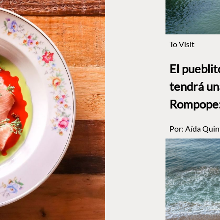
To Visit
El puebli
tendrá un
Rompope: 
Por:
Aída Quin