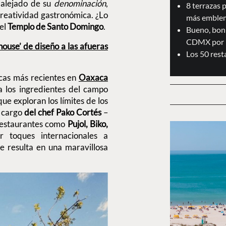
 alejado de su
denominación
,
8 terrazas 
creatividad gastronómica. ¿Lo
más emblem
 el
Templo de Santo Domingo
.
Bueno, boni
CDMX por 
ouse’ de diseño a las afueras
Los 50 res
cas más recientes en
Oaxaca
 a los ingredientes del campo
e exploran los límites de los
a cargo
del chef Pako Cortés
–
 restaurantes como
Pujol, Biko,
 toques internacionales a
e resulta en una maravillosa