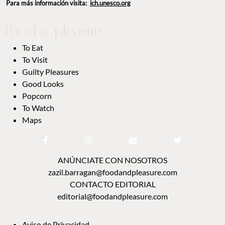
Para más información visita:
ich.unesco.org
To Eat
To Visit
Guilty Pleasures
Good Looks
Popcorn
To Watch
Maps
ANÚNCIATE CON NOSOTROS
zazil.barragan@foodandpleasure.com
CONTACTO EDITORIAL
editorial@foodandpleasure.com
Aviso de Privacidad