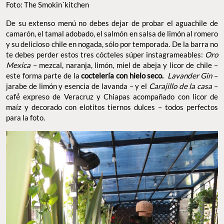
Foto: The Smokin´kitchen
De su extenso menú no debes dejar de probar el aguachile de
camarón, el tamal adobado, el salmón en salsa de limón al romero
y su delicioso chile en nogada, sólo por temporada. De la barra no
te debes perder estos tres cócteles súper instagrameables:
Oro
Mexica
– mezcal, naranja, limón, miel de abeja y licor de chile –
este forma parte de la
coctelería con hielo seco.
Lavander Gin
–
jarabe de limón y esencia de lavanda – y el
Carajillo de la casa
–
café́ expreso de Veracruz y Chiapas acompañado con licor de
maíz y decorado con elotitos tiernos dulces – todos perfectos
para la foto.