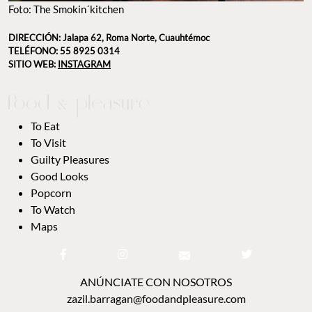
Foto: The Smokin´kitchen
DIRECCIÓN: Jalapa 62, Roma Norte, Cuauhtémoc
TELÉFONO: 55 8925 0314
SITIO WEB:
INSTAGRAM
To Eat
To Visit
Guilty Pleasures
Good Looks
Popcorn
To Watch
Maps
ANÚNCIATE CON NOSOTROS
zazil.barragan@foodandpleasure.com