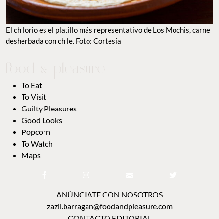
El chilorio es el platillo más representativo de Los Mochis, carne
desherbada con chile. Foto: Cortesía
To Eat
To Visit
Guilty Pleasures
Good Looks
Popcorn
To Watch
Maps
ANÚNCIATE CON NOSOTROS
zazil.barragan@foodandpleasure.com
CONTACTO EDITORIAL