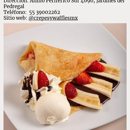
han brindado tanto al
postre de origen francés
como a los
deliciosos y esponjosos
waffles
. En la actualidad existen
diferentes sucursales alrededor de la CDMX, para que los
comensales puedan visitar la crepería que prefieran. Aquí las hay
dulces y saladas
.
Dirección: Anillo Periférico Sur 4690, Jardines del
Pedregal
Teléfono: 55 39002262
Sitio web:
@crepesywafflesmx