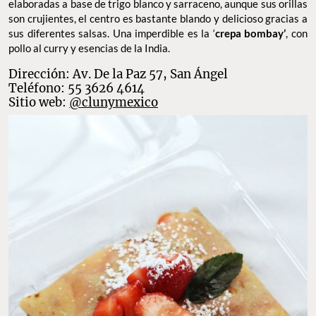
Dentro de una casona antigua en San Ángel, se encuentra
Cluny
,
el primer
restaurante de crepas
en la
Ciudad de México
, que se
ha mantenido vigente para sus comensales desde hace 48 años.
Este sitio es uno de los más acechados por quienes desean
disfrutar de un
delicioso postre
. Aquí las
crepas
están
elaboradas a base de trigo blanco y sarraceno, aunque sus orillas
son crujientes, el centro es bastante blando y delicioso gracias a
sus diferentes salsas. Una imperdible es la ‘
crepa bombay’
, con
pollo al curry y esencias de la India.
Dirección: Av. De la Paz 57, San Ángel
Teléfono: 55 3626 4614
Sitio web:
@clunymexico