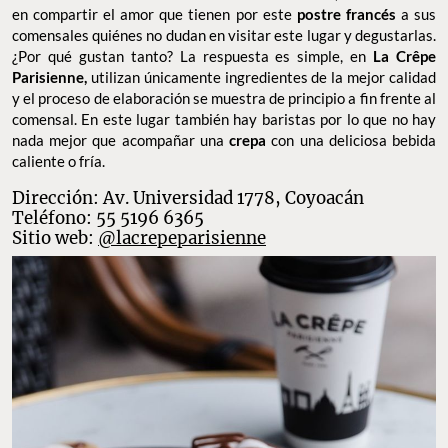
La Crêpe Parisienne
Son uno de los restaurantes pioneros en la creación de
crepas en
la Ciudad de México
. Desde su creación en 1996, no han dudado
en compartir el amor que tienen por este
postre francés
a sus
comensales quiénes no dudan en visitar este lugar y degustarlas.
¿Por qué gustan tanto? La respuesta es simple, en
La Crêpe
Parisienne,
utilizan únicamente ingredientes de la mejor calidad
y el proceso de elaboración se muestra de principio a fin frente al
comensal. En este lugar también hay baristas por lo que no hay
nada mejor que acompañar una
crepa
con una deliciosa bebida
caliente o fría.
Dirección: Av. Universidad 1778, Coyoacán
Teléfono: 55 5196 6365
Sitio web:
@lacrepeparisienne