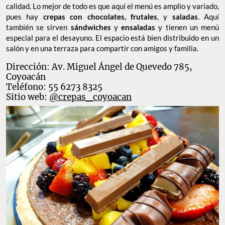
Las Crepas de Coyoacán
Este lugar en
Coyoacán
ofrece las mejores y más deliciosas
crepas
de la zona. Su fama ha crecido considerablemente, gracias
a que cada una está preparada con ingredientes de la mejor
calidad. Lo mejor de todo es que aquí el menú es amplio y variado,
pues hay
crepas con chocolates, frutales
, y
saladas
. Aquí
también se sirven
sándwiches
y
ensaladas
y tienen un menú
especial para el desayuno. El espacio está bien distribuido en un
salón y en una terraza para compartir con amigos y familia.
Dirección: Av. Miguel Ángel de Quevedo 785,
Coyoacán
Teléfono: 55 6273 8325
Sitio web:
@crepas_coyoacan