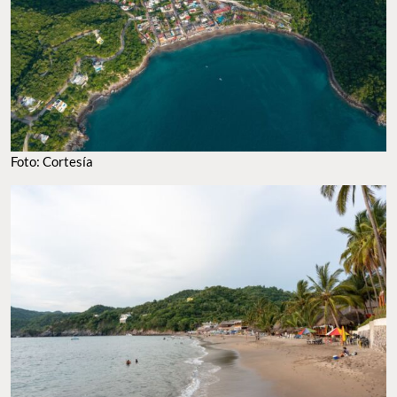
Foto: Cortesía