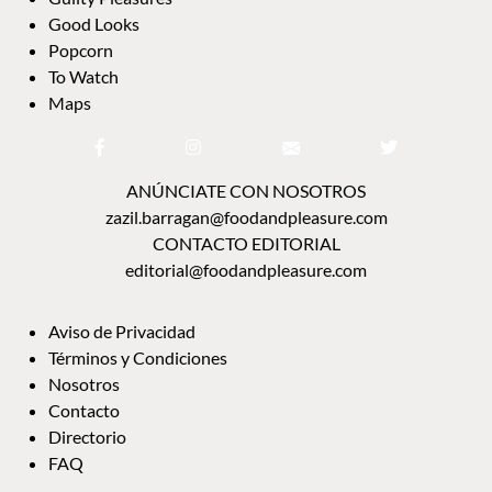
Good Looks
Popcorn
To Watch
Maps
ANÚNCIATE CON NOSOTROS
zazil.barragan@foodandpleasure.com
CONTACTO EDITORIAL
editorial@foodandpleasure.com
Aviso de Privacidad
Términos y Condiciones
Nosotros
Contacto
Directorio
FAQ