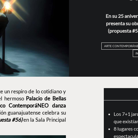
En su 25 anive
presenta su o
(propuesta #56
ARTE CONTEMPORÁN
P
 un respiro de lo cotidiano y
 el hermoso
Palacio de Bellas
rco ContemporáNEO danza
ión guanajuatense celebra su
Los 7+1 jar
esta #56)
en
la Sala Principal
que existían
8 lugares c
espectacul