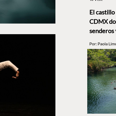
El castill
CDMX dond
senderos 
Por:
Paola Lim