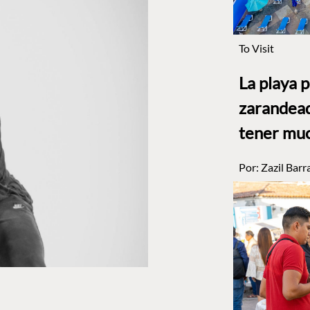
To Visit
La playa 
zarandead
tener muc
Por:
Zazil Barr