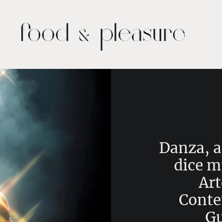
Danza, a
dice m
Art
Cont
Gu