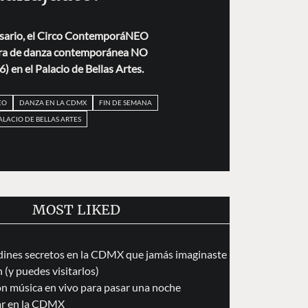
rsario, el Circo ContemporáNEO
bra de danza contemporánea NO
) en el Palacio de Bellas Artes.
EO
DANZA EN LA CDMX
FIN DE SEMANA
ALACIO DE BELLAS ARTES
MOST LIKED
dines secretos en la CDMX que jamás imaginaste
 (y puedes visitarlos)
on música en vivo para pasar una noche
ar en la CDMX