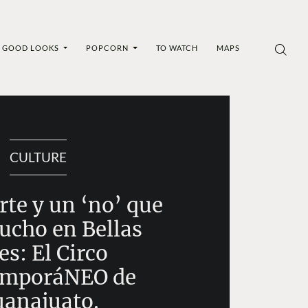
GOOD LOOKS
POPCORN
TO WATCH
MAPS
CULTURE
rte y un ‘no’ que
ucho en Bellas
es: El Circo
emporáNEO de
anajuato.