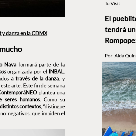
To Visit
El puebli
tendrá un
let y danza en la CDMX
Rompope: 
e mucho
Por:
Aída Quin
io Nava
formará parte de la
pos
organizada por el
INBAL
.
dados
a través de la danza
, y
este arte. Este fin de semana
 ContemporáNEO
plantea una
re seres humanos
. Como su
n distintos contextos
, “distingue
 ‘no’ negativos, que impiden el