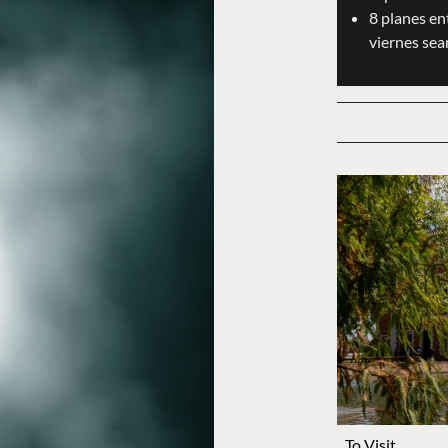
8 planes en
viernes sea
To Visit