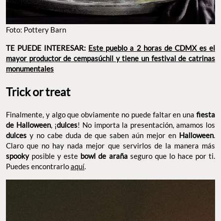
Foto: Pottery Barn
TE PUEDE INTERESAR:
Este pueblo a 2 horas de CDMX es el
mayor productor de cempasúchil y tiene un festival de catrinas
monumentales
Trick or treat
Finalmente, y algo que obviamente no puede faltar en una
fiesta
de Halloween
, ¡
dulces
! No importa la presentación, amamos los
dulces
y no cabe duda de que saben aún mejor en
Halloween
.
Claro que no hay nada mejor que servirlos de la manera más
spooky
posible y este
bowl de araña
seguro que lo hace por ti.
Puedes encontrarlo
aquí
.