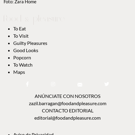
Foto: Zara Home
To Eat
To Visit
Guilty Pleasures
Good Looks
Popcorn
To Watch
Maps
ANÚNCIATE CON NOSOTROS
zazil.barragan@foodandpleasure.com
CONTACTO EDITORIAL
editorial@foodandpleasure.com
Aviso de Privacidad