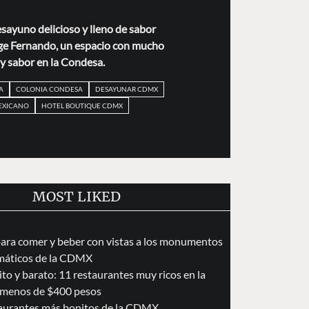
esayuno delicioso y lleno de sabor
e Fernando, un espacio con mucho
 y sabor en la Condesa.
A
COLONIA CONDESA
DESAYUNAR CDMX
EXICANO
HOTEL BOUTIQUE CDMX
MOST LIKED
para comer y beber con vistas a los monumentos
áticos de la CDMX
to y barato: 11 restaurantes muy ricos en la
menos de $400 pesos
taurantes más bonitos de la CDMX