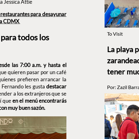
 Jessica Attie
5 restaurantes para desayunar
e la CDMX
To Visit
para todos los
La playa 
zarandead
sde las 7:00 a.m. y hasta el
tener muc
ue quieren pasar por un café
quienes prefieren arrancar la
e Fernando les gusta
destacar
Por:
Zazil Barr
ender a los extranjeros que se
sí que
en el menú encontrarás
con muy buen sazón.