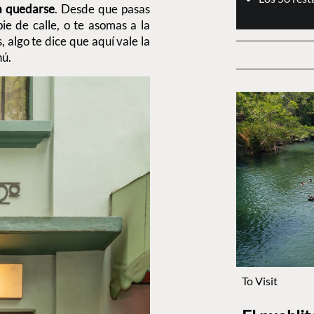
 a quedarse
. Desde que pasas
ie de calle, o te asomas a la
s, algo te dice que
aquí vale la
nú.
To Visit