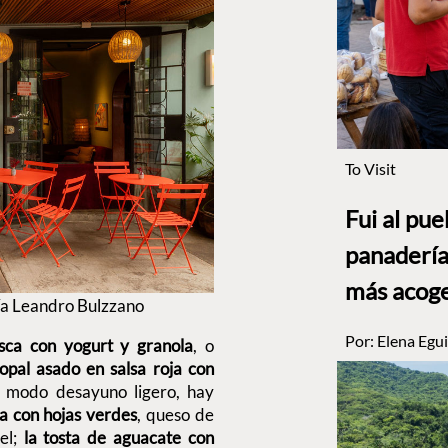
To Visit
Fui al pu
panadería
más acog
ía Leandro Bulzzano
Por:
Elena Egui
esca con yogurt y granola
, o
opal asado en salsa roja con
n modo desayuno ligero, hay
 con hojas verdes
, queso de
el;
la tosta de aguacate con