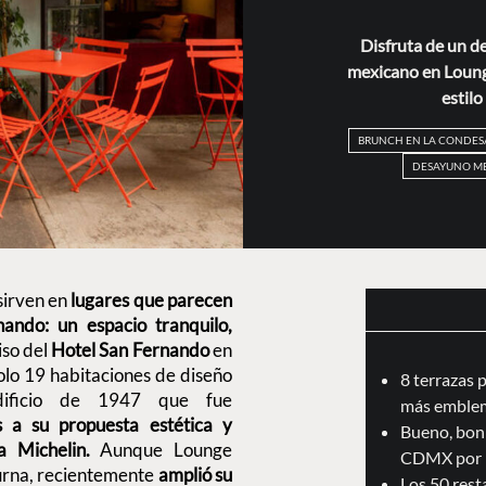
Disfruta de un d
mexicano en Loung
estilo
BRUNCH EN LA CONDES
DESAYUNO M
sirven en
lugares que parecen
ando: un espacio tranquilo,
iso del
Hotel San Fernando
en
solo 19 habitaciones de diseño
8 terrazas 
edificio de 1947 que fue
más emblem
s a su propuesta estética y
Bueno, boni
 Michelin.
Aunque Lounge
CDMX por 
urna, recientemente
amplió su
Los 50 res