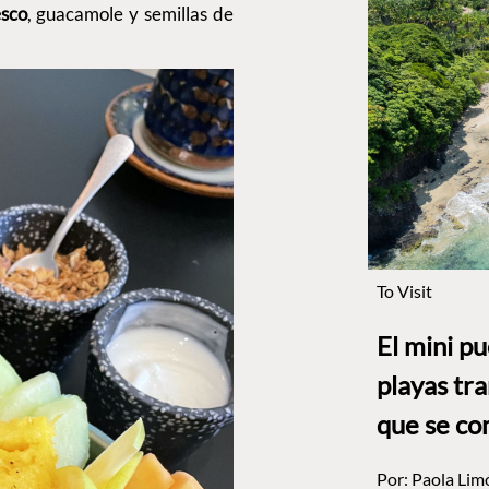
esco
, guacamole y semillas de
To Visit
El mini p
playas tr
que se co
Por:
Paola Lim