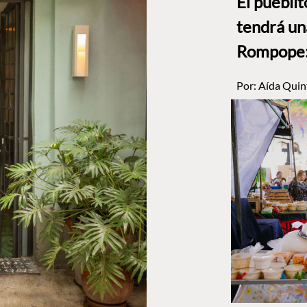
El puebli
tendrá un
Rompope: 
Por:
Aída Quin