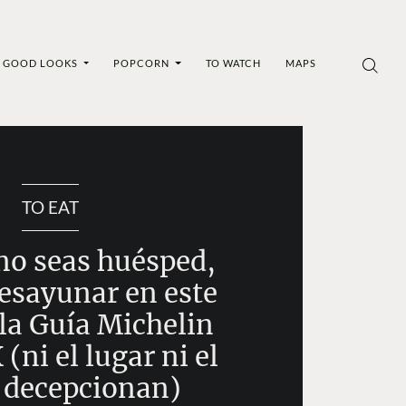
GOOD LOOKS
POPCORN
TO WATCH
MAPS
TO EAT
o seas huésped,
esayunar en este
 la Guía Michelin
ni el lugar ni el
 decepcionan)