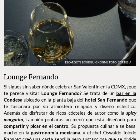
ESCARGOTS BOURGUIGNONNE. FOTO: CORTESÍA
Lounge Fernando
Si sigues sin saber dónde celebrar San Valentín en la CDMX, ¿que
te parece visitar
Lounge Fernando
? Se trata de un
bar en la
Condesa
ubicado en la planta baja del
hotel San Fernando
que
te fascinará por su atmósfera relajada y diseño ecléctico.
Además de disfrutar de ricos cócteles de autor como la
spicy
margarita
, también probarás un menú que está diseñado para
compartir y picar en el centro
. Su propuesta culinaria se basa
mucho en la
gastronomía mexicana
, y el chef Oswaldo Toledo
Ramírez creó una carta sencilla pero sustanciosa que se divide