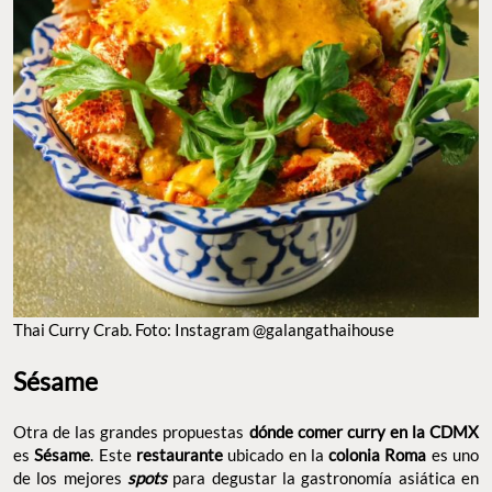
THAI CURRY CRAB. FOTO: INSTAGRAM @GALANGATHAIHOUSE
Sésame
Otra de las grandes propuestas
dónde comer curry en la CDMX
es
Sésame
. Este
restaurante
ubicado en la
colonia Roma
es uno
de los mejores
spots
para degustar la gastronomía asiática en
todo su esplendor. Aquí encontrarás una gran variedad de
sabores provenientes de
Tailandia
,
Vietnam
y
Japón
, por
mencionar algunos. Pero, sin duda sus currys son lo mejor. Te
recomendamos pedir el
curry amarillo
–uno de los más