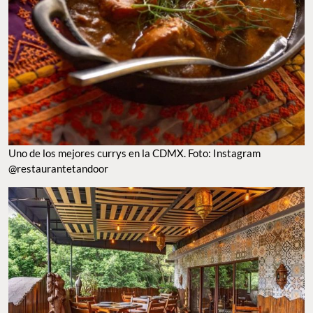
UNO DE LOS MEJORES CURRYS EN LA CDMX. FOTO: INSTAGRAM @RESTAURANTETANDOOR
RESTAURANTE TANDOOR EN LA CONDESA. FOTO: INSTAGRAM @RESTAURANTETANDOOR
NAM Curry
Este restaurante de
comida asiática
en la
Condesa
, es uno de
los mejores lugares
dónde comer curry en la CDMX
. Como su