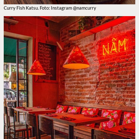
SPOTS PARA PROBAR CURRY EN LA CDMX. FOTO: INSTAGRAM @NAMCURRY
Kiin Thai-Viet Eatery
Si no sabes
dónde comer curry en la CDMX
, entonces debes
visitar
Kiin Thai-Viet Eatery
un
spot
especialista en la
comida
callejera
de
Tailandia
y
Vietnam
. Sus platillos son simplemente
exquisitos pues este restaurante forma parte de la misma