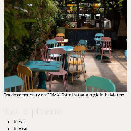
TO EAT
TO VISIT
GUILTY PLEASURES
GOOD LOOKS
POPCORN
TO WATCH
MAPS
ANÚNCIATE CON NOSOTROS