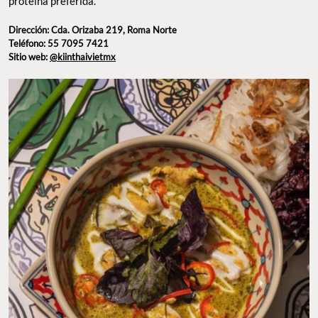
CURRY KANOM JEEN KEAW WAN. FOTO: INSTAGRAM @KIINTHAIVIETMX