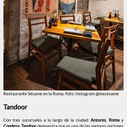
RESTAURANTE SÉSAME EN LA ROMA. FOTO: INSTAGRAM @MXSESAME
Tandoor
Con tres sucursales a lo largo de la ciudad:
Anzures
,
Roma
y
Condesa
,
Tandoor
demuestra que es una de las mejores
opciones
dónde comer curry en la CDMX
. Los
platillos
aquí son
un verdadero deleite, pues cada uno de ellos está preparado con
ingredientes de la mejor calidad
que explotan en olor, sabor y
textura. Aunado a esto, una vez aquí te transportarás al
oriente
,
gracias a su decoración que representa tanto en sus paredes
como en sus muebles la esencia de aquella parte del mundo.