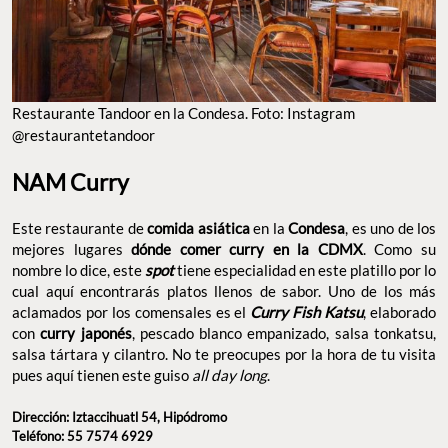
nombre lo dice, este
spot
tiene especialidad en este platillo por lo
cual aquí encontrarás platos llenos de sabor. Uno de los más
aclamados por los comensales es el
Curry Fish Katsu
, elaborado
con
curry japonés
, pescado blanco empanizado, salsa tonkatsu,
salsa tártara y cilantro. No te preocupes por la hora de tu visita
pues aquí tienen este guiso
all day long
.
Dirección: ​​Iztaccihuatl 54, Hipódromo
Teléfono: 55 7574 6929
Sitio web:
@namcurry