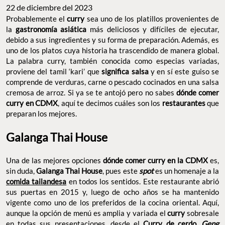
22 de diciembre del 2023
Probablemente el
curry
sea uno de los platillos provenientes de
la
gastronomía asiática
más deliciosos y difíciles de ejecutar,
debido a sus ingredientes y su forma de preparación. Además, es
uno de los platos cuya historia ha trascendido de manera global.
La palabra curry, también conocida como especias variadas,
proviene del tamil ‘kari’ que
significa salsa
y en sí este guiso se
comprende de verduras, carne o pescado cocinados en una salsa
cremosa de arroz. Si ya se te antojó pero no sabes
dónde comer
curry en CDMX
, aquí te decimos cuáles son los
restaurantes
que
preparan los mejores.
Galanga Thai House
Una de las mejores opciones
dónde comer curry en la CDMX
es,
sin duda,
Galanga Thai House
, pues este
spot
es un homenaje a
la
comida tailandesa
en todos los sentidos. Este restaurante
abrió sus puertas en 2015 y, luego de ocho años se ha mantenido
vigente como uno de los preferidos de la cocina oriental. Aquí,
aunque la opción de menú es amplia y variada el
curry
sobresale