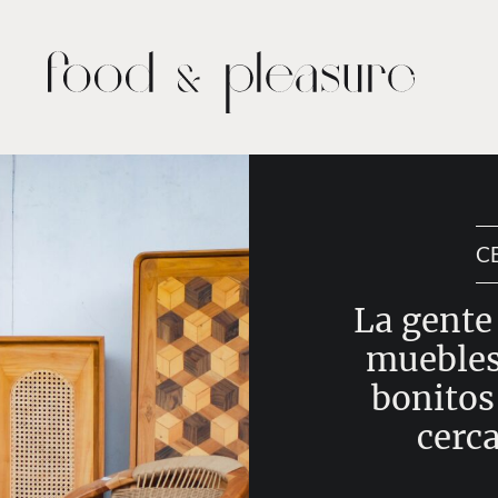
C
La gente
muebles
bonitos
cerc