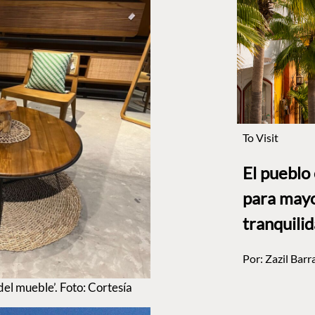
To Visit
El pueblo
para mayo
tranquili
Por:
Zazil Barr
el mueble’. Foto: Cortesía