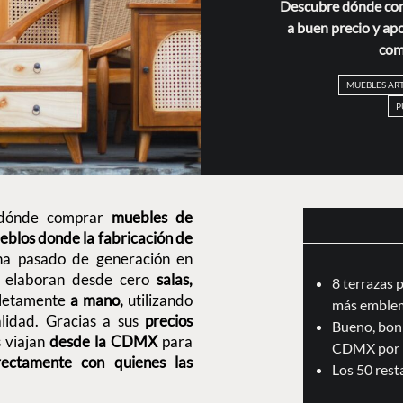
Descubre dónde co
a buen precio y ap
com
MUEBLES AR
P
s dónde comprar
muebles de
eblos donde la fabricación de
 ha pasado de generación en
os elaboran desde cero
salas,
8 terrazas 
letamente
a mano,
utilizando
más emblem
alidad. Gracias a sus
precios
Bueno, boni
 viajan
desde la CDMX
para
CDMX por 
rectamente con quienes las
Los 50 res