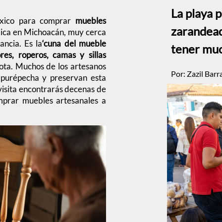
La playa 
xico para comprar
muebles
zarandead
bica en Michoacán, muy cerca
ancia. Es la
‘cuna del mueble
tener muc
es, roperos, camas y sillas
ota. Muchos de los artesanos
Por:
Zazil Barr
 purépecha y preservan esta
 visita encontrarás decenas de
mprar muebles artesanales a