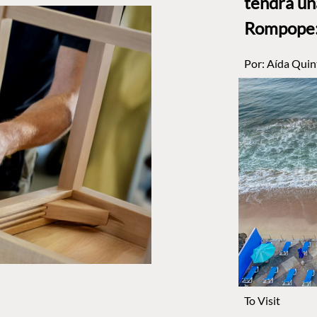
tendrá un
Rompope: 
Por:
Aída Quin
To Visit