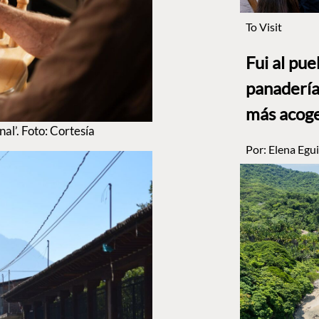
To Visit
Fui al pu
panadería
más acog
al’. Foto: Cortesía
Por:
Elena Egui