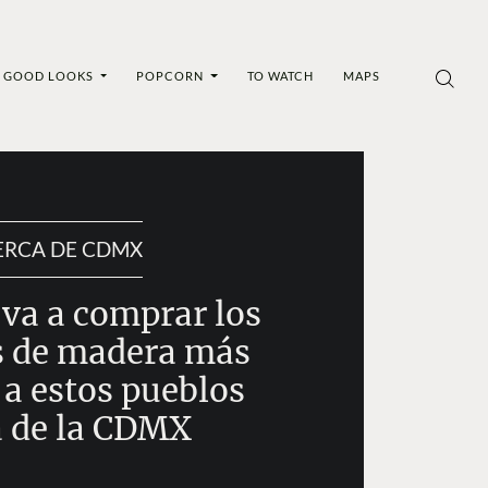
GOOD LOOKS
POPCORN
TO WATCH
MAPS
ERCA DE CDMX
 va a comprar los
 de madera más
 a estos pueblos
a de la CDMX