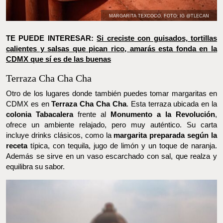
MARGARITA TEXCOCO. FOTO: IG @TLECAN
TE PUEDE INTERESAR:
Si creciste con guisados, tortillas
calientes y salsas que pican rico, amarás esta fonda en la
CDMX que sí es de las buenas
Terraza Cha Cha Cha
Otro de los lugares donde también puedes tomar margaritas en
CDMX es en
Terraza Cha Cha Cha
. Esta terraza ubicada en la
colonia Tabacalera
frente al
Monumento a la Revolución
,
ofrece un ambiente relajado, pero muy auténtico. Su carta
incluye drinks clásicos, como la
margarita preparada según la
receta
típica, con tequila, jugo de limón y un toque de naranja.
Además se sirve en un vaso escarchado con sal, que realza y
equilibra su sabor.