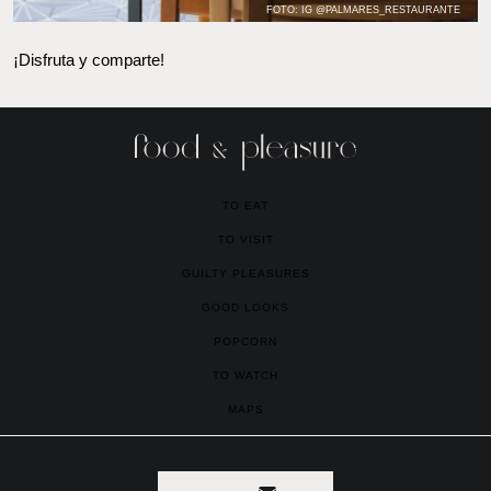
¡Disfruta y comparte!
TO EAT
TO VISIT
GUILTY PLEASURES
GOOD LOOKS
POPCORN
TO WATCH
MAPS