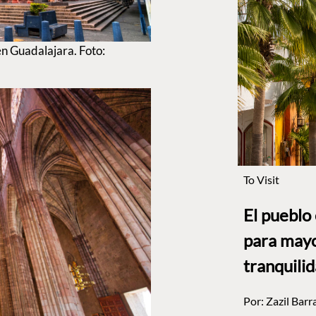
n Guadalajara. Foto:
To Visit
El pueblo
para mayo
tranquili
Por:
Zazil Barr