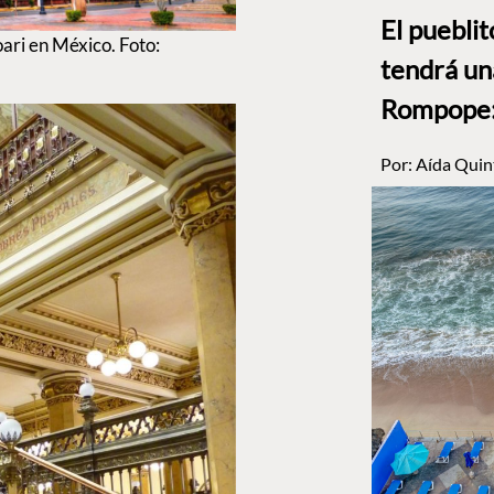
El puebli
ari en México. Foto:
tendrá un
Rompope: 
Por:
Aída Quin