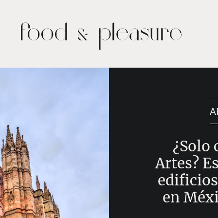
A
¿Solo 
Artes? Es
edificio
en Méxi