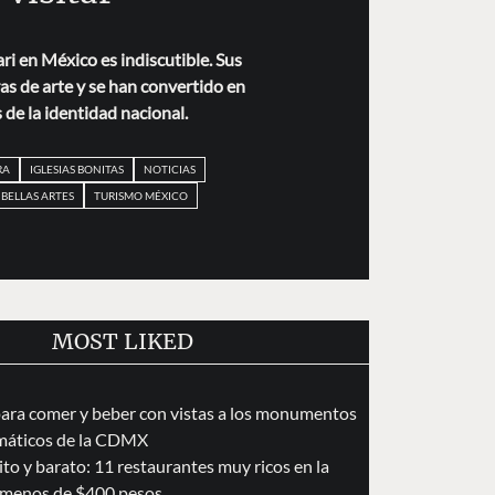
ri en México es indiscutible. Sus
ras de arte y se han convertido en
 de la identidad nacional.
RA
IGLESIAS BONITAS
NOTICIAS
 BELLAS ARTES
TURISMO MÉXICO
MOST LIKED
para comer y beber con vistas a los monumentos
áticos de la CDMX
to y barato: 11 restaurantes muy ricos en la
menos de $400 pesos