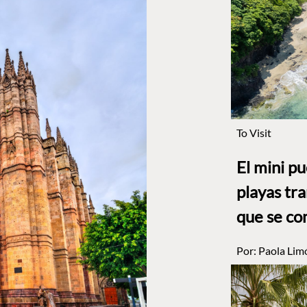
To Visit
El mini p
playas tr
que se co
Por:
Paola Lim