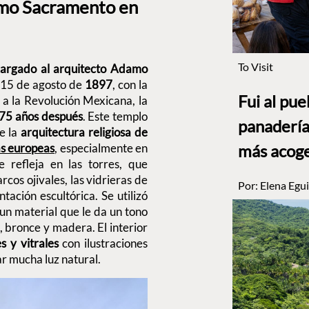
imo Sacramento en
To Visit
cargado al arquitecto Adamo
l 15 de agosto de
1897
, con la
Fui al pu
 a la Revolución Mexicana, la
75 años después
. Este templo
panadería
e la
arquitectura religiosa de
más acog
as europeas
, especialmente en
se refleja en las torres, que
rcos ojivales, las vidrieras de
Por:
Elena Egui
tación escultórica. Se utilizó
 un material que le da un tono
l, bronce y madera.
El interior
 y vitrales
con ilustraciones
ar mucha luz natural.