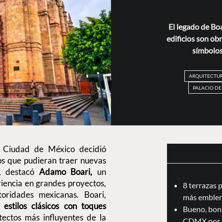
El legado de Boa
edificios son ob
símbolos
ARQUITECTU
PALACIO DE
a Ciudad de México decidió
ros que pudieran traer nuevas
, destacó
Adamo Boari,
un
riencia en grandes proyectos,
8 terrazas 
oridades mexicanas. Boari,
más emblem
 estilos clásicos con toques
Bueno, boni
tectos más influyentes de la
CDMX por 