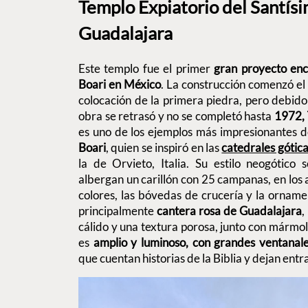
Templo Expiatorio del Santís
Guadalajara
Este templo fue el primer
gran proyecto en
Boari en México
. La construcción comenzó e
colocación de la primera piedra, pero debido
obra se retrasó y no se completó hasta
1972, 
es uno de los ejemplos más impresionantes d
Boari
, quien se inspiró en las
catedrales gótic
la de Orvieto, Italia. Su estilo neogótico 
albergan un carillón con 25 campanas, en los a
colores, las bóvedas de crucería y la ornamen
principalmente
cantera rosa de Guadalajara
,
cálido y una textura porosa, junto con mármo
es
amplio y luminoso, con grandes ventanales
que cuentan historias de la Biblia y dejan entr