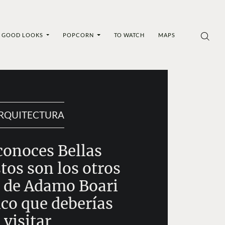
GOOD LOOKS
POPCORN
TO WATCH
MAPS
RQUITECTURA
conoces Bellas
tos son los otros
s de Adamo Boari
co que deberías
visitar