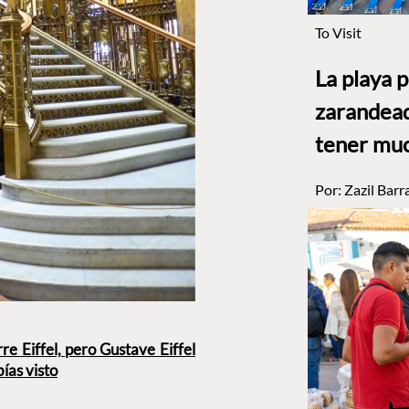
To Visit
La playa 
zarandead
tener muc
Por:
Zazil Barr
re Eiffel, pero Gustave Eiffel
ías visto