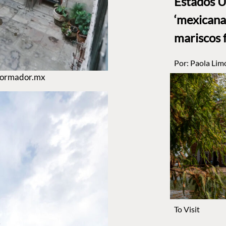
Estados U
‘mexicana’
mariscos 
Por:
Paola Lim
informador.mx
To Visit