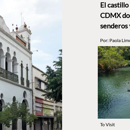
El castill
CDMX dond
senderos 
Por:
Paola Lim
To Visit