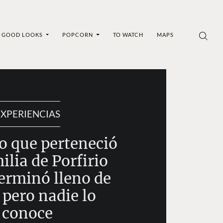
GOOD LOOKS
POPCORN
TO WATCH
MAPS
EXPERIENCIAS
io que perteneció
milia de Porfirio
terminó lleno de
 pero nadie lo
conoce