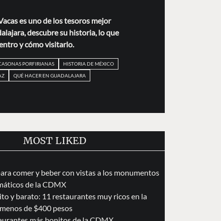
 Vacas es uno de los tesoros mejor
ajara, descubre su historia, lo que
entro y cómo visitarlo.
CASONAS PORFIRIANAS
HISTORIA DE MÉXICO
AZ
QUÉ HACER EN GUADALAJARA
MOST LIKED
para comer y beber con vistas a los monumentos
áticos de la CDMX
to y barato: 11 restaurantes muy ricos en la
menos de $400 pesos
taurantes más bonitos de la CDMX