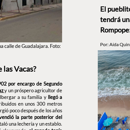
El puebli
tendrá un
Rompope: 
Por:
Aída Quin
na calle de Guadalajara. Foto:
e las Vacas?
1902 por encargo de Segundo
íaz
y un próspero agricultor de
lbergar a su familia y
llegó a
ribuidos en unos 300 metros
rgió poco después de los años
endió la parte posterior del
taló una lechería y un establo.