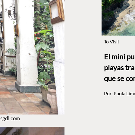
To Visit
El mini p
playas tr
que se co
Por:
Paola Lim
nesgdl.com