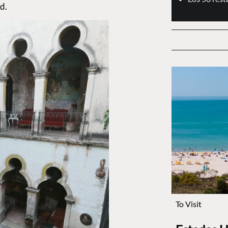
d.
To Visit