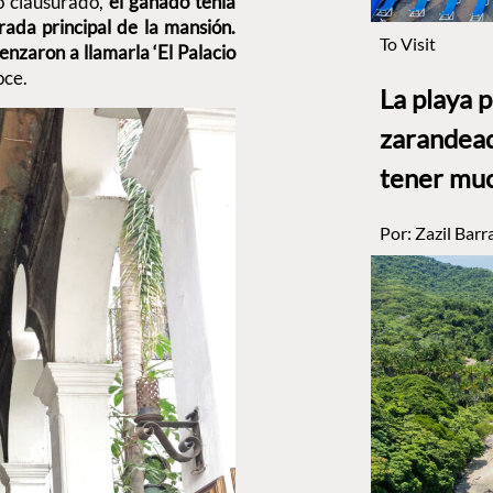
ó clausurado,
el ganado tenía
ada principal de la mansión.
To Visit
enzaron a llamarla ‘El Palacio
oce.
La playa 
zarandead
tener muc
Por:
Zazil Barr