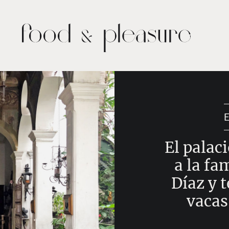
El palac
a la fa
Díaz y 
vacas