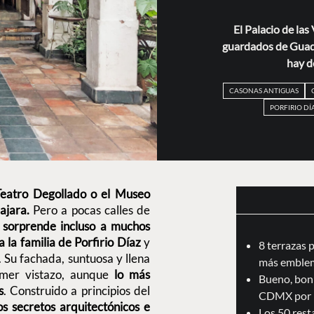
El Palacio de las
guardados de Guadal
hay d
CASONAS ANTIGUAS
PORFIRIO DÍ
 Teatro Degollado o el Museo
ajara.
Pero a pocas calles de
 sorprende incluso a muchos
 la familia de Porfirio Díaz
y
8 terrazas 
 Su fachada, suntuosa y llena
más emblem
rimer vistazo, aunque
lo más
Bueno, boni
s
. Construido a principios del
CDMX por 
os secretos arquitectónicos e
Los 50 res