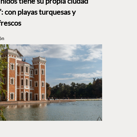
nidos tiene su propia ciudad
: con playas turquesas y
frescos
ón