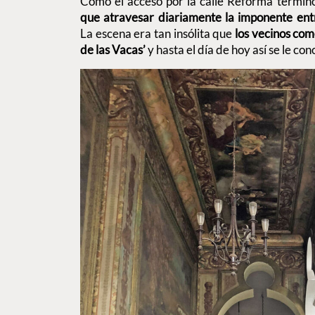
Como el acceso por la calle Reforma termin
que atravesar diariamente la imponente entr
La escena era tan insólita que
los vecinos com
de las Vacas’
y hasta el día de hoy así se le con