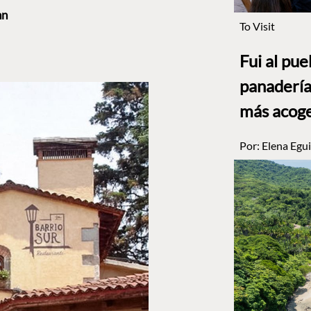
nn
To Visit
Fui al pu
panadería
más acog
Por:
Elena Egui