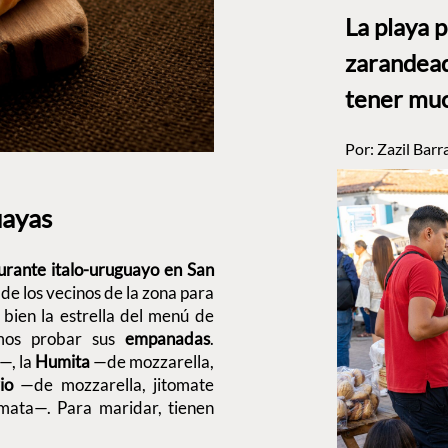
La playa 
zarandead
tener muc
Por:
Zazil Barr
uayas
urante italo-uruguayo en San
 de los vecinos de la zona para
 bien la estrella del menú de
mos probar sus
empanadas
.
—, la
Humita
—de mozzarella,
io
—de mozzarella, jitomate
mata—. Para maridar, tienen