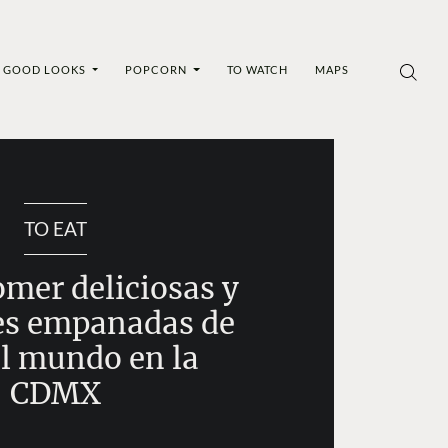
GOOD LOOKS
POPCORN
TO WATCH
MAPS
TO EAT
mer deliciosas y
tes empanadas de
el mundo en la
CDMX