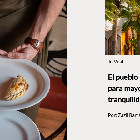
To Visit
El pueblo
para mayo
tranquili
Por:
Zazil Barr