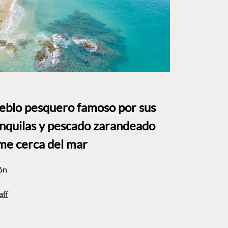
ueblo pesquero famoso por sus
anquilas y pescado zarandeado
me cerca del mar
ón
aff