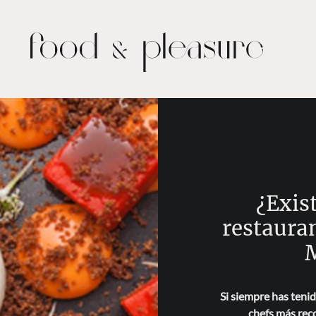
¿Exis
restauran
M
Si siempre has tenid
chefs más rec