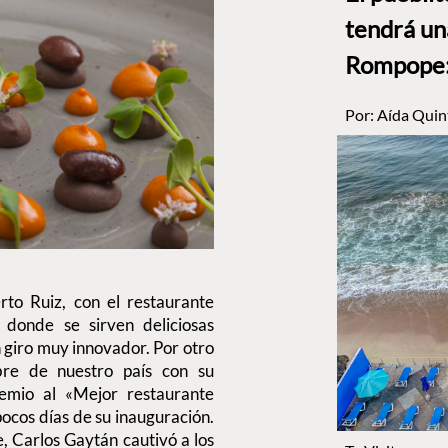
tendrá un
Rompope: 
Por:
Aída Quin
to Ruiz, con el restaurante
donde se sirven deliciosas
 giro muy innovador. Por otro
re de nuestro país con su
emio al «Mejor restaurante
pocos días de su inauguración.
, Carlos Gaytán cautivó a los