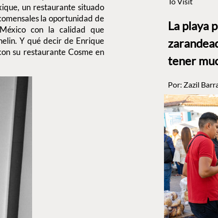
To Visit
xique, un restaurante situado
 comensales la oportunidad de
La playa 
e México con la calidad que
helin. Y qué decir de Enrique
zarandead
a con su restaurante Cosme en
tener muc
Por:
Zazil Barr