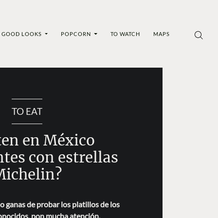
GOOD LOOKS
POPCORN
TO WATCH
MAPS
TO EAT
ten en México
tes con estrellas
ichelin?
o ganas de probar los platillos de los
onocidos, pon mucha atención.