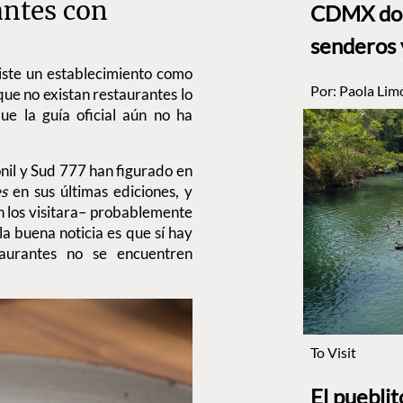
antes con
CDMX dond
senderos 
iste un establecimiento como
Por:
Paola Lim
que no existan restaurantes lo
ue la guía oficial aún no ha
nil y Sud 777 han figurado en
s
en sus últimas ediciones, y
n los visitara– probablemente
a buena noticia es que sí hay
taurantes no se encuentren
To Visit
El puebli