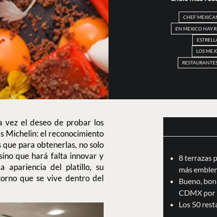
CHEF MEXICA
EN MEXICO HAY 
ESTRELL
LOS MEJ
RESTAURANTES
a vez el deseo de probar los
as Michelin: el reconocimiento
 que para obtenerlas, no solo
sino que hará falta innovar y
8 terrazas 
 apariencia del platillo, su
más emblem
ntorno que se vive dentro del
Bueno, boni
CDMX por 
Los 50 res