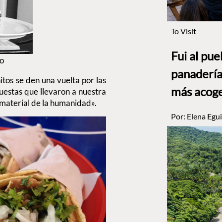
To Visit
Fui al pu
go
panadería
tos se den una vuelta por las
más acog
puestas que llevaron a nuestra
material de la humanidad».
Por:
Elena Egui