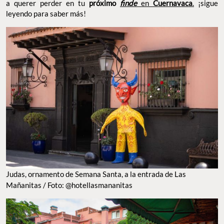
a querer perder en tu
próximo
finde
en
Cuernavaca
.
¡sigue
leyendo para saber más!
Judas, ornamento de Semana Santa, a la entrada de Las
Mañanitas / Foto: @hotellasmananitas