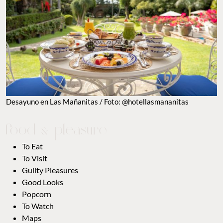
Desayuno en Las Mañanitas / Foto: @hotellasmananitas
To Eat
To Visit
Guilty Pleasures
Good Looks
Popcorn
To Watch
Maps