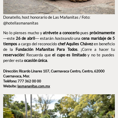
Donatello, host honorario de Las Mañanitas / Foto:
@hotellasmananitas
No lo pienses mucho y
atrévete a conocerlo
pues
próximamente
―este
26 de abril
― estarán
hosteando
una
cena maridaje de 5
tiempos
a cargo del reconocido
chef Aquiles Chávez
en beneficio
de la
Fundación Mañanitas Para Todos
. ¡Corre a hacer tu
reservación
! Recuerda que
el cupo es limitado
y no te puedes
perder esta
ocasión única
.
Dirección: Ricardo Linares 107, Cuernavaca Centro, Centro, 62000
Cuernavaca, Mor.
Teléfono: 777 362 00 00
Website:
lasmananitas.com.mx