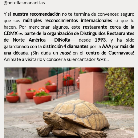
@hotellasmananitas
Y si
nuestra recomendación
no te termina de convencer, seguro
que sus
múltiples reconocimientos internacionales
sí que lo
hacen. Por mencionar algunos, este
restaurante cerca de la
CDMX
es
parte de la organización de Distinguidos Restaurantes
de Norte América
―
DiNoRa
― desde
1993
, y ha sido
galardonado con la
distinción 4 diamantes
por la
AAA
por
más de
una década
. ¡Sin duda un
must
en el
centro de Cuernavaca
!
Anímate a visitarlo y conocer a su encantador
host
…