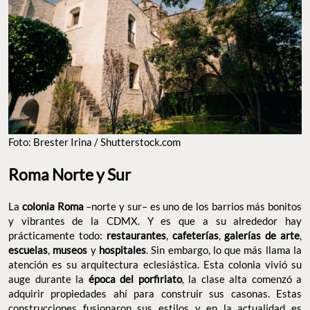
Foto: Brester Irina / Shutterstock.com
Roma Norte y Sur
La
colonia Roma
–norte y sur– es uno de los barrios más bonitos
y vibrantes de la CDMX. Y es que a su alrededor hay
prácticamente todo:
restaurantes
,
cafeterías
,
galerías de arte
,
escuelas
,
museos
y
hospitales
. Sin embargo, lo que más llama la
atención es su arquitectura eclesiástica. Esta colonia vivió su
auge durante la
época del porfiriato
, la clase alta comenzó a
adquirir propiedades ahí para construir sus casonas. Estas
construcciones fusionaron sus estilos y en la actualidad es