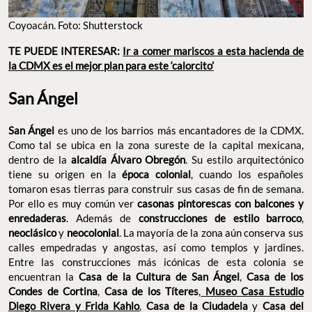
Coyoacán. Foto: Shutterstock
TE PUEDE INTERESAR:
Ir a comer mariscos a esta hacienda de
la CDMX es el mejor plan para este ‘calorcito’
San Ángel
San Ángel
es uno de los barrios más encantadores de la CDMX.
Como tal se ubica en la zona sureste de la capital mexicana,
dentro de la
alcaldía Álvaro Obregón
. Su estilo arquitectónico
tiene su origen en la
época colonial
, cuando los españoles
tomaron esas tierras para construir sus casas de fin de semana.
Por ello es muy común ver
casonas pintorescas con balcones y
enredaderas
. Además de
construcciones de estilo barroco
,
neoclásico
y
neocolonial
. La mayoría de la zona aún conserva sus
calles empedradas y angostas, así como templos y jardines.
Entre las construcciones más icónicas de esta colonia se
encuentran la
Casa de la Cultura de San Ángel
,
Casa de los
Condes de Cortina
,
Casa de los Títeres
,
Museo Casa Estudio
Diego Rivera y Frida Kahlo
,
Casa de la Ciudadela
y
Casa del