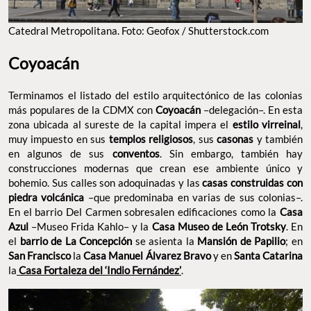
Catedral Metropolitana. Foto: Geofox / Shutterstock.com
Coyoacán
Terminamos el listado del estilo arquitectónico de las colonias
más populares de la CDMX con
Coyoacán
–delegación–. En esta
zona ubicada al sureste de la capital impera el
estilo virreinal
,
muy impuesto en sus
templos religiosos
, sus
casonas
y también
en algunos de sus
conventos
. Sin embargo, también hay
construcciones modernas que crean ese ambiente único y
bohemio. Sus calles son adoquinadas y las
casas construidas con
piedra volcánica
–que predominaba en varias de sus colonias–.
En el barrio Del Carmen sobresalen edificaciones como la
Casa
Azul
–Museo Frida Kahlo– y la
Casa Museo de León Trotsky
. En
el
barrio de La Concepción
se asienta la
Mansión de Papilio
; en
San Francisco
la
Casa Manuel Álvarez Bravo
y en
Santa Catarina
la
Casa Fortaleza del ‘Indio Fernández’
.