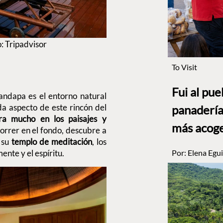
: Tripadvisor
To Visit
Fui al pu
andapa es el entorno natural
da aspecto de este rincón del
panadería
ira mucho en los paisajes y
más acog
correr en el fondo, descubre a
, su
templo de meditación
, los
Por:
Elena Egui
mente y el espíritu.