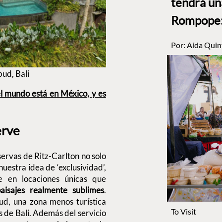
tendrá un
Rompope: 
Por:
Aída Quin
bud, Bali
el mundo está en México, y es
erve
eservas de Ritz-Carlton no solo
uestra idea de ‘exclusividad’,
 en locaciones únicas que
isajes realmente sublimes
.
d, una zona menos turística
To Visit
s de Bali. Además del servicio