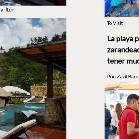
Carlton
To Visit
La playa 
zarandead
tener muc
Por:
Zazil Barr