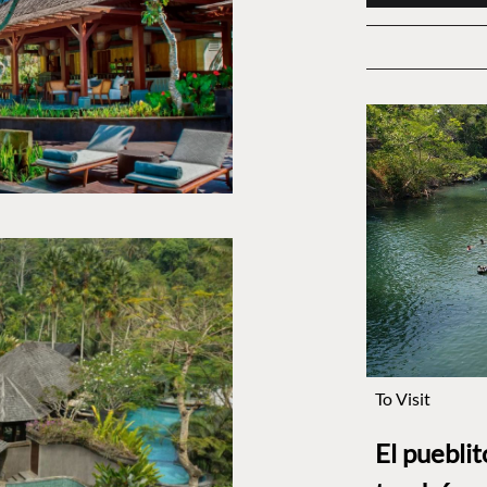
To Visit
El puebli