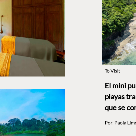
To Visit
El mini p
playas tr
que se co
Por:
Paola Lim