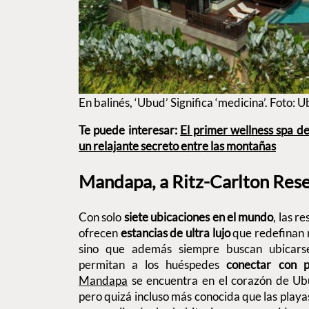
En balinés, ‘Ubud’ Significa ‘medicina’. Foto: U
Te puede interesar:
El primer wellness spa d
un relajante secreto entre las montañas
Mandapa, a Ritz-Carlton Res
Con solo
siete ubicaciones en el mundo
, las r
ofrecen
estancias de ultra lujo
que redefinan n
sino que además siempre buscan ubicarse
permitan a los huéspedes
conectar con pa
Mandapa
se encuentra en el corazón de Ubu
pero quizá incluso más conocida que las playa