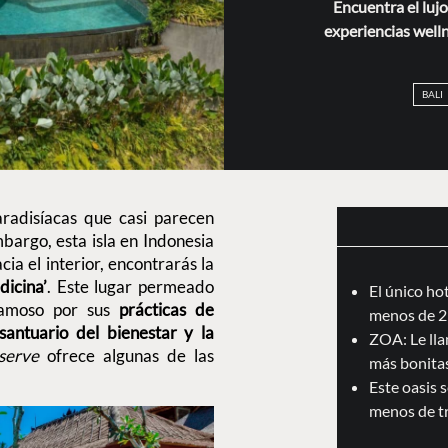
Encuentra el lujo
experiencias welln
BALI
radisíacas que casi parecen
bargo, esta isla en Indonesia
a el interior, encontrarás la
dicina’
. Este lugar permeado
El único ho
famoso por sus
prácticas de
menos de 2
santuario del bienestar y la
ZOA: Le llam
serve
ofrece algunas de las
más bonita
Este oasis 
menos de t