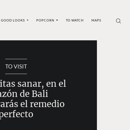
GOOD LOOKS
POPCORN
TO WATCH
MAPS
TO VISIT
itas sanar, en el
azón de Bali
arás el remedio
perfecto