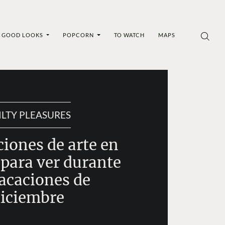
GOOD LOOKS
POPCORN
TO WATCH
MAPS
ILTY PLEASURES
ciones de arte en
para ver durante
vacaciones de
iciembre