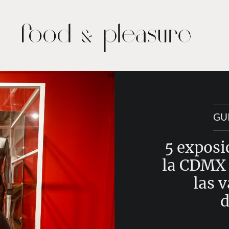
GU
5 exposi
la CDMX 
las 
d