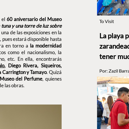
 el
60 aniversario del Museo
To Visit
tuna y una torre de luz sobre
s una de las exposiciones en la
La playa 
pues estará disponible hasta
zarandead
ira en torno a
la modernidad
cos como el nacionalismo, la
tener muc
no, etc. En ella, encontrarás
lo
, Diego Rivera, Siqueiros,
Por:
Zazil Barr
a Carrington y Tamayo
. Quizá
l Museo del Perfume
, quienes
e las obras.