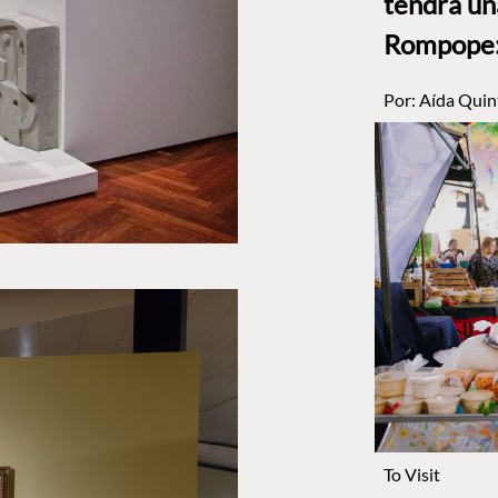
tendrá un
Rompope: 
Por:
Aída Quin
To Visit