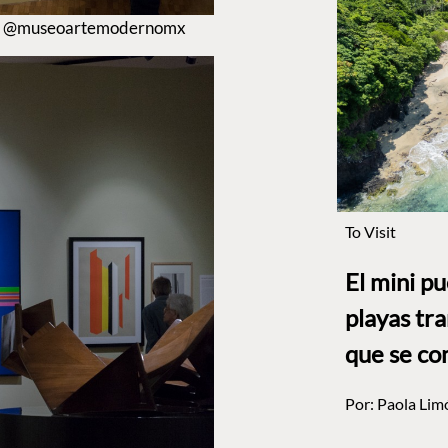
to: @museoartemodernomx
To Visit
El mini p
playas tr
que se co
Por:
Paola Lim