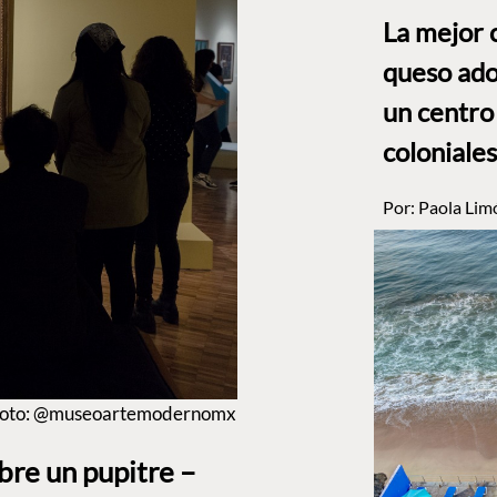
La mejor 
queso ado
un centro
coloniales
Por:
Paola Lim
e. Foto: @museoartemodernomx
bre un pupitre –