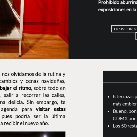
Prohibido aburrirs
exposiciones en l
EXPOSICIONES 
nos olvidamos de la rutina y
cambios y cenas navideñas,
bajar el ritmo
, sobre todo en
salir a recorrer las calles,
8 terrazas 
a delicia. Sin embargo, te
más emblem
u agenda para
visitar estas
Bueno, boni
 pues podría ser la última
CDMX por 
a recibir el nuevo año.
Los 50 res