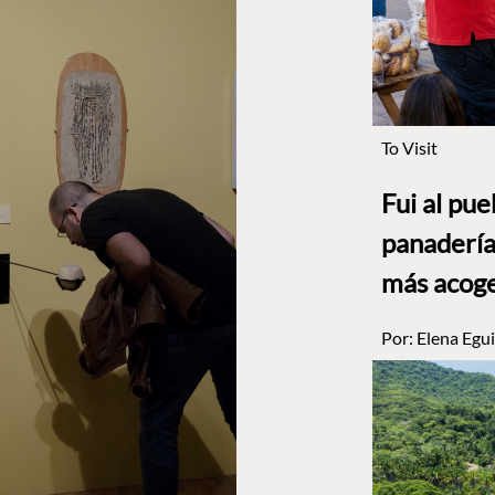
To Visit
Fui al pu
panadería
más acog
Por:
Elena Egui