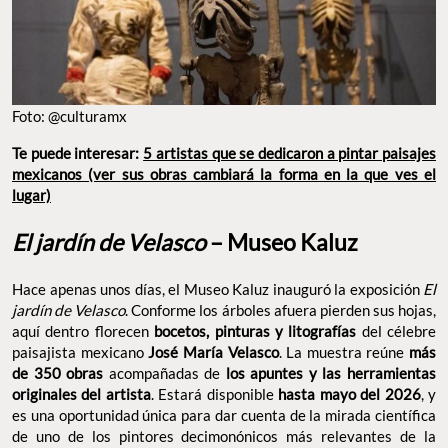
Foto: @culturamx
Te puede interesar:
5 artistas que se dedicaron a pintar paisajes
mexicanos (ver sus obras cambiará la forma en la que ves el
lugar)
El jardín de Velasco
– Museo Kaluz
Hace apenas unos días, el Museo Kaluz inauguró la exposición
El
jardín de Velasco
. Conforme los árboles afuera pierden sus hojas,
aquí dentro florecen
bocetos, pinturas y litografías
del célebre
paisajista mexicano
José María Velasco
. La muestra reúne
más
de 350 obras
acompañadas de
los apuntes y las herramientas
originales del artista
. Estará disponible
hasta mayo del 2026
, y
es una oportunidad única para dar cuenta de la mirada científica
de uno de los pintores decimonónicos más relevantes de la