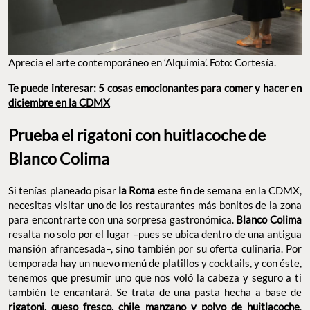
Prueba el rigatoni con huitlacoche de Blanco
Colima
Si tenías planeado pisar
este fin de semana en la
la Roma
CDMX, necesitas visitar uno de los restaurantes más bonitos de
la zona para encontrarte con una sorpresa gastronómica.
resalta no solo por el lugar –pues se ubica
Blanco Colima
dentro de una antigua mansión afrancesada–, sino también por
su oferta culinaria. Por temporada hay un nuevo menú de
platillos y cocktails, y con éste, tenemos que presumir uno que
nos voló la cabeza y seguro a ti también te encantará. Se trata
de una pasta hecha a base de
rigatoni, queso fresco, chile
. Siendo una gran mezcla de
manzano y polvo de huitlacoche
sabores en la lengua, se volverá un gran bocado. Eso sí, no te
pierdas el
que también está
mil hojas de champurrado
delicioso.
Dirección: Colima #186, Roma Norte.
Sitio Web:
blanco_colima