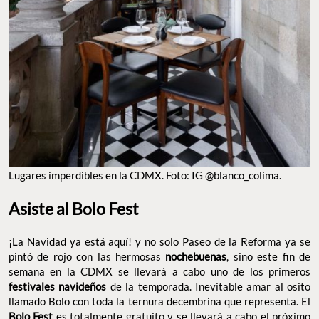
LUGARES IMPERDIBLES EN LA CDMX. FOTO: IG @BLANCO_COLIMA.
Asiste al Bolo Fest
¡La Navidad ya está aquí! y no solo Paseo de la Reforma ya se
pintó de rojo con las hermosas
, sino este fin de
nochebuenas
semana en la CDMX se llevará a cabo uno de los primeros
de la temporada. Inevitable amar al osito
festivales navideños
llamado Bolo con toda la ternura decembrina que representa. El
es
totalmente gratuito
y se llevará a cabo el próximo
Bolo Fest
, iniciando su recorrido a partir de las
Sábado 30 de noviembre