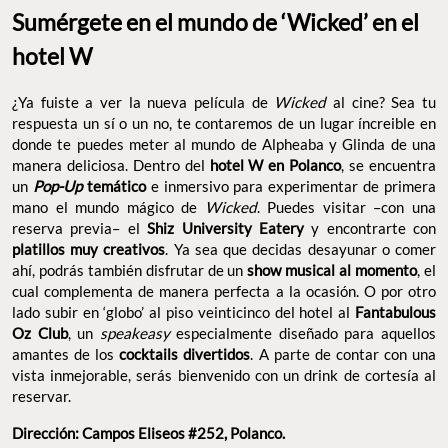
lado subir en ‘globo’ al piso veinticinco del hotel al
Fantabulous
, un
especialmente diseñado para aquellos
Oz Club
speakeasy
amantes de los
. A parte de contar con una
cocktails divertidos
vista inmejorable, serás bienvenido con un drink de cortesía al
reservar.
Dirección: Campos Eliseos #252, Polanco.
Sitio Web:
Fantabulous Oz Club
y
Shiz University Eatery
‘FLOATING OVER OZ SHORT-RIB’. FOTO: ILSE APARICIO PARA FOOD AND
PLEASURE©.