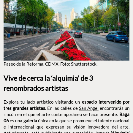
PASEO DE LA REFORMA, CDMX. FOTO: SHUTTERSTOCK.
Vive de cerca la ‘alquimia’ de 3 renombrados
artistas
Explora tu lado artístico visitando un
espacio intervenido por
. En las calles de
San Angel
encontrarás
tres grandes artistas
un rincón en el que el arte contemporáneo se hace presente.
es una
única en la que se promueve el talento
Baga 06
galería
nacional e internacional que expresan su visión innovadora del
arte. Actualmente, está exhibiendo una exposición llamada
en la que reune a las mentes creativas de
‘Alquimia’
Armando
,
. Cada uno con
Romero
Musalán
Guzmán
y Carmen Arvizu
su propia esencia y técnicas que van definiendo su proceso de
transformación para trascender en una obra física digna de
admirar. Es importante considerar que tienes que
reservar