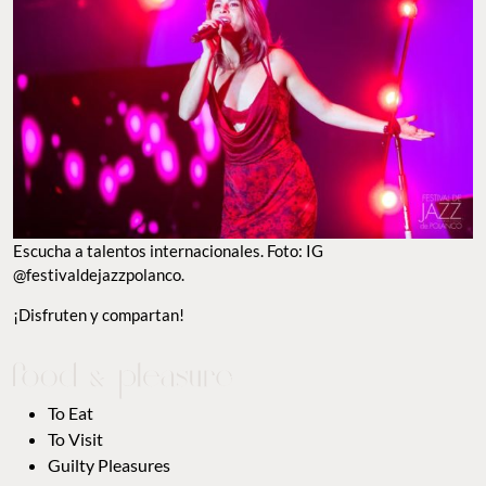
TO VISIT
GUILTY PLEASURES
GOOD LOOKS
POPCORN
TO WATCH
MAPS
ANÚNCIATE CON NOSOTROS
zazil.barragan@foodandpleasure.com
CONTACTO EDITORIAL
editorial@foodandpleasure.com