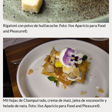
MIL HOJAS DE CHAMPURRADO, CREMA DE MAÍZ, JALEA DE XOCONOSTLE Y
HELADO DE NATA. FOTO: ILSE APARICIO PARA FOOD AND PLEASURE©.
Sumérgete en el mundo de ‘Wicked’ en el hotel W
¿Ya fuiste a ver la nueva película de
al cine? Sea tu
Wicked
respuesta un sí o un no, te contaremos de un lugar íncreible en
donde te puedes meter al mundo de Alpheaba y Glinda de una
manera deliciosa. Dentro del
, se encuentra
hotel W en Polanco
un
e inmersivo para experimentar de primera
Pop-Up
temático
mano el mundo mágico de
. Puedes visitar –con una
Wicked
reserva previa– el
y encontrarte con
Shiz University Eatery
. Ya sea que decidas desayunar o comer
platillos muy creativos
ahí, podrás también disfrutar de un
,
show musical al momento
el cual complementa de manera perfecta a la ocasión. O por otro