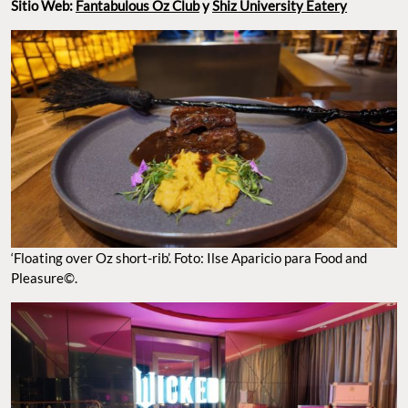
SPEAKEASY. FOTO: ILSE APARICIO PARA FOOD AND PLEASURE©.
Festival de Jazz Internacional de Polanco
Uno de los planes
para hacer este fin de semana en la
top
CDMX es, indiscutiblemente, uno de los
festivales de música
que se han vuelto indispensables en el año.
El Festival Ide Jazz
es un paraíso para los amantes de
Internacional de Polanco
este género, además de ser perfecto para
.
disfrutar en familia
Goza de un
en el que la música es la
ambiente vibrante
protagonista y la pasión de los artistas se proyecta en el corazón