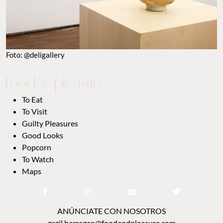
Foto: @deligallery
To Eat
To Visit
Guilty Pleasures
Good Looks
Popcorn
To Watch
Maps
ANÚNCIATE CON NOSOTROS
zazil.barragan@foodandpleasure.com