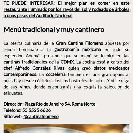
TE PUEDE INTERESAR:
El mejor plan es comer en este
restaurante iluminado por los rayos del sol y rodeado de árboles
a unos pasos del Auditorio Nacional
Menú tradicional y muy cantinero
La oferta culinaria de la
Gran Cantina Filomeno
apuesta por
rendir homenaje a la
gastronomía mexicana
en todo su
esplendor. Además pretende que su menú se inspiré en las
cantinas tradicionales de la CDMX
. La cocina está a cargo del
chef Alfredo González Rivas
, quien creó
platos mexicanos
contemporáneos
. La
coctelería
también es una gran apuesta,
pues hay desde cócteles clásicos hasta los de autor. Y ni se diga
de sus
vinos
, donde encontrarás una exquisita selección de
etiquetas.
Dirección: Plaza Río de Janeiro 54, Roma Norte
Teléfono: 55 5525 6626
Sitio web:
@cantinafilomeno