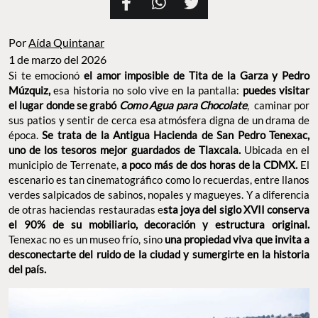
Por
Aída Quintanar
1 de marzo del 2026
Si te emocionó
el amor imposible de Tita de la Garza y Pedro
Múzquiz,
esa historia no solo vive en la pantalla:
puedes visitar
el lugar donde se grabó
Como Agua para Chocolate
, caminar por
sus patios y sentir de cerca esa atmósfera digna de un drama de
época.
Se trata de la Antigua Hacienda de San Pedro Tenexac,
uno de los tesoros mejor guardados de Tlaxcala.
Ubicada en el
municipio de Terrenate,
a poco más de dos horas de la CDMX.
El
escenario es tan cinematográfico como lo recuerdas, entre llanos
verdes salpicados de sabinos, nopales y magueyes. Y a diferencia
de otras haciendas restauradas e
sta joya del siglo XVII conserva
el 90% de su mobiliario, decoración y estructura original.
Tenexac no es un museo frío, sino
una propiedad viva que invita a
desconectarte del ruido de la ciudad y sumergirte en la historia
del país.