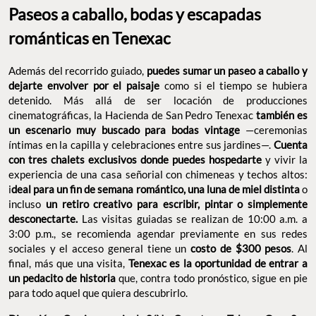
Paseos a caballo, bodas y escapadas
románticas en Tenexac
Además del recorrido guiado,
puedes sumar un paseo a caballo y
dejarte envolver por el paisaje
como si el tiempo se hubiera
detenido. Más allá de ser locación de producciones
cinematográficas, la Hacienda de San Pedro Tenexac
también es
un escenario muy buscado para bodas vintage
—ceremonias
íntimas en la capilla y celebraciones entre sus jardines—.
Cuenta
con tres chalets exclusivos donde puedes hospedarte
y vivir la
experiencia de una casa señorial con chimeneas y techos altos:
i
deal para un fin de semana romántico, una luna de miel distinta
o
incluso
un retiro creativo para escribir, pintar o simplemente
desconectarte.
Las visitas guiadas se realizan de 10:00 a.m. a
3:00 p.m., se recomienda agendar previamente en sus redes
sociales y el acceso general tiene un
costo de $300 pesos
. Al
final, más que una visita,
Tenexac es la oportunidad de entrar a
un pedacito de historia
que, contra todo pronóstico, sigue en pie
para todo aquel que quiera descubrirlo.