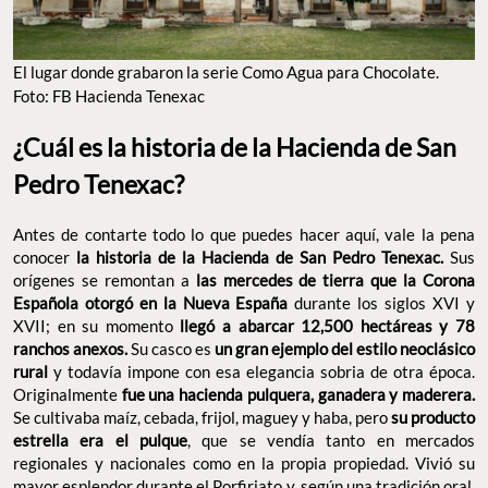
El lugar donde grabaron la serie Como Agua para Chocolate.
Foto: FB Hacienda Tenexac
¿Cuál es la historia de la Hacienda de San
Pedro Tenexac?
Antes de contarte todo lo que puedes hacer aquí, vale la pena
conocer
la historia de la Hacienda de San Pedro Tenexac.
Sus
orígenes se remontan a
las mercedes de tierra que la Corona
Española otorgó en la Nueva España
durante los siglos XVI y
XVII; en su momento
llegó a abarcar 12,500 hectáreas y 78
ranchos anexos.
Su casco es
un gran ejemplo del estilo neoclásico
rural
y todavía impone con esa elegancia sobria de otra época.
Originalmente
fue una hacienda pulquera, ganadera y maderera.
Se cultivaba maíz, cebada, frijol, maguey y haba, pero
su producto
estrella era el pulque
, que se vendía tanto en mercados
regionales y nacionales como en la propia propiedad. Vivió su
mayor esplendor durante el Porfiriato y, según una tradición oral,