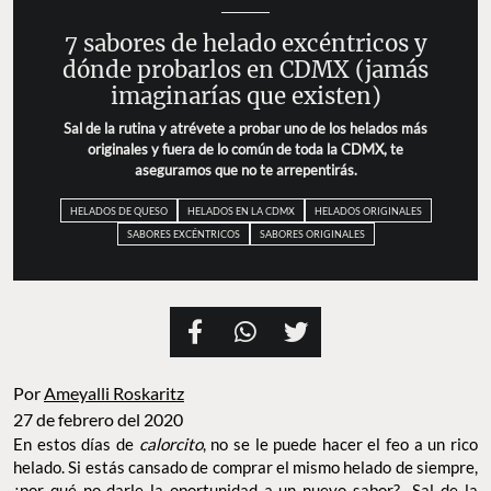
7 sabores de helado excéntricos y
dónde probarlos en CDMX (jamás
imaginarías que existen)
Sal de la rutina y atrévete a probar uno de los helados más
originales y fuera de lo común de toda la CDMX, te
aseguramos que no te arrepentirás.
HELADOS DE QUESO
HELADOS EN LA CDMX
HELADOS ORIGINALES
SABORES EXCÉNTRICOS
SABORES ORIGINALES
Por
Ameyalli Roskaritz
27 de febrero del 2020
En estos días de
calorcito
, no se le puede hacer el feo a un rico
helado. Si estás cansado de comprar el mismo helado de siempre,
¿por qué no darle la oportunidad a un nuevo sabor? Sal de la