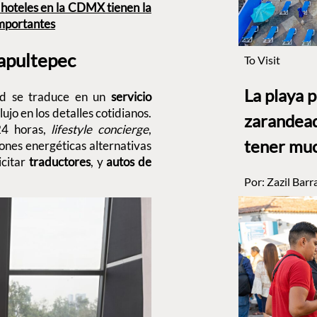
 hoteles en la CDMX tienen la
importantes
hapultepec
To Visit
La playa 
dad se traduce en un
servicio
ujo en los detalles cotidianos.
zarandead
24 horas,
lifestyle concierge
,
tener muc
iones energéticas alternativas
icitar
traductores
, y
autos de
Por:
Zazil Barr