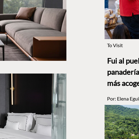
To Visit
Fui al pu
panadería
más acog
Por:
Elena Egui