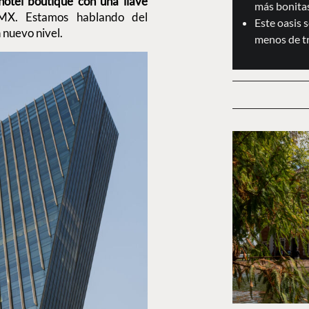
hotel boutique con una llave
más bonita
MX. Estamos hablando del
Este oasis 
n nuevo nivel.
menos de t