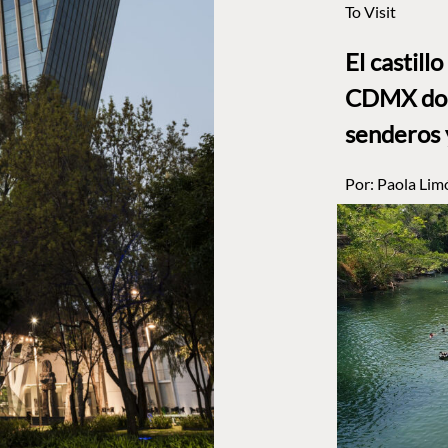
To Visit
El castill
CDMX dond
senderos 
Por:
Paola Lim