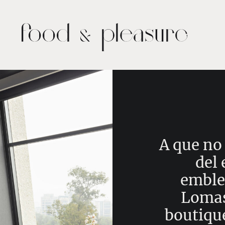
A que no 
del 
emble
Lomas
boutique