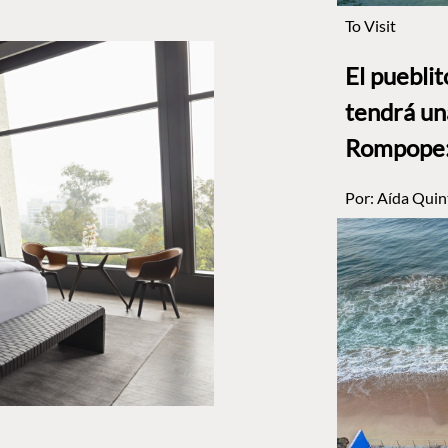
To Visit
El puebli
tendrá un
Rompope: 
Por:
Aída Quin