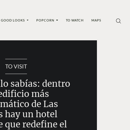
GOOD LOOKS
POPCORN
TO WATCH
MAPS
TO VISIT
lo sabías: dentro
edificio más
mático de Las
 hay un hotel
 que redefine el