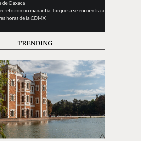
s de Oaxaca
secreto con un manantial turquesa se encuentra a
res horas de la CDMX
TRENDING