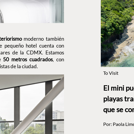
teriorismo
moderno también
te pequeño hotel cuenta con
ulares de la CDMX. Estamos
e 50 metros cuadrados
, con
istas de la ciudad.
To Visit
El mini p
playas tr
que se co
Por:
Paola Lim