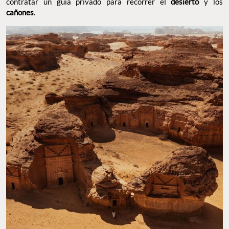
contratar un guía privado para recorrer el
desierto
y los
cañones
.