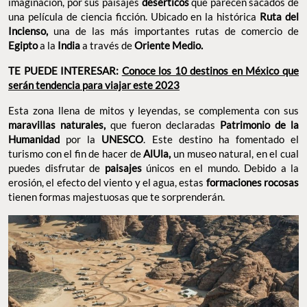
imaginación, por sus paisajes
desérticos
que parecen sacados de
una película de ciencia ficción. Ubicado en la histórica
Ruta del
Incienso,
una de las más importantes rutas de comercio de
Egipto
a la
India
a través de
Oriente Medio.
TE PUEDE INTERESAR:
Conoce los 10 destinos en México que
serán tendencia para viajar este 2023
Esta zona llena de mitos y leyendas, se complementa con sus
maravillas naturales,
que fueron declaradas
Patrimonio de la
Humanidad
por la
UNESCO
. Este destino ha fomentado el
turismo con el fin de hacer de
AlUla,
un museo natural, en el cual
puedes disfrutar de
paisajes
únicos en el mundo. Debido a la
erosión, el efecto del viento y el agua, estas
formaciones rocosas
tienen formas majestuosas que te sorprenderán.