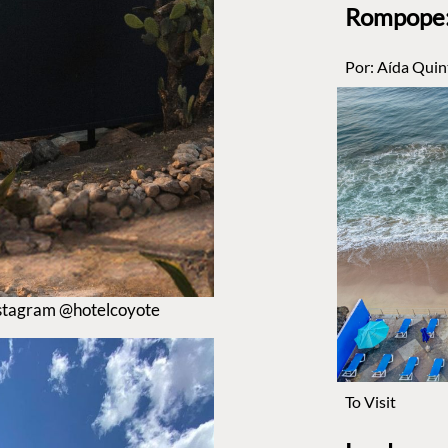
Rompope: 
Por:
Aída Quin
Instagram @hotelcoyote
To Visit