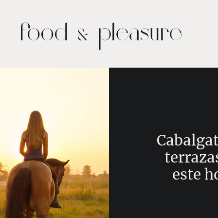
Cabalgat
terraza
este h