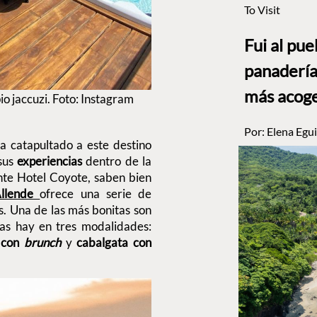
To Visit
Fui al pu
panadería
más acog
o jaccuzi. Foto: Instagram
Por:
Elena Egui
a catapultado a este destino
sus
experiencias
dentro de la
nte Hotel Coyote, saben bien
Allende
ofrece una serie de
s. Una de las más bonitas son
Las hay en tres modalidades:
 con
brunch
y
cabalgata con