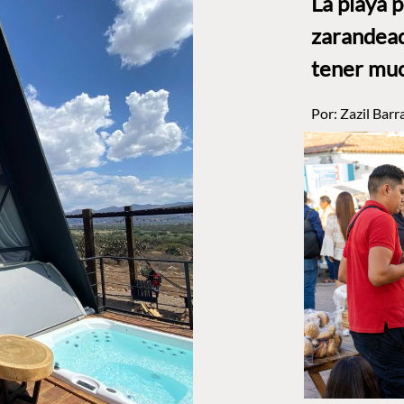
La playa 
zarandead
tener muc
Por:
Zazil Barr