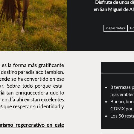
Disfruta de unos d
en San Miguel de Al
CABALGATAS
HO
 es la forma más gratificante
 destino paradisiaco también.
lende
se ha convertido en ese
ar. Sobre todo porque está
8 terrazas 
ria
tan enriquecedora que lo
más emblem
 en día ahí existan excelentes
Bueno, boni
es
que respetan su identidad y
CDMX por 
Los 50 res
urismo regenerativo en este