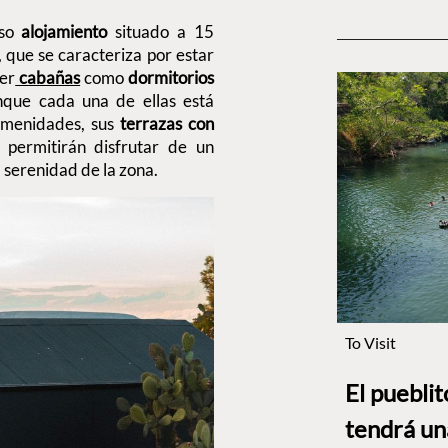
so
alojamiento
situado a 15
, que se caracteriza por estar
cer
cabañas
como
dormitorios
unque cada una de ellas está
amenidades, sus
terrazas con
 permitirán disfrutar de un
a serenidad de la zona.
To Visit
El puebli
tendrá un