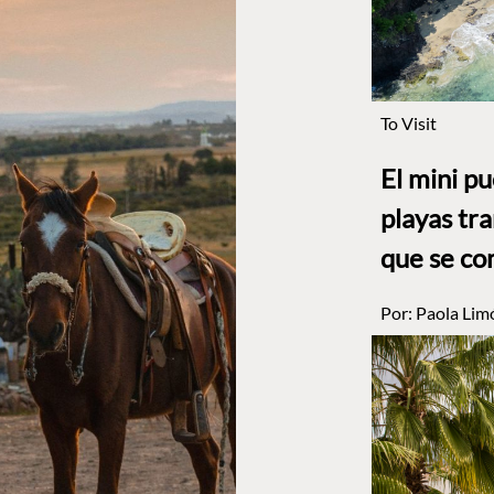
To Visit
El mini p
playas tr
que se co
Por:
Paola Lim