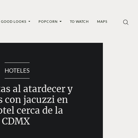
GOOD LOOKS
POPCORN
TO WATCH
MAPS
HOTELES
as al atardecer y
s con jacuzzi en
otel cerca de la
CDMX