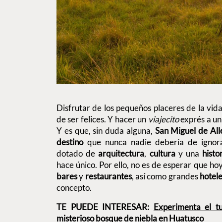
Disfrutar de los pequeños placeres de la vida
de ser felices. Y hacer un
viajecito
exprés a un
Y es que, sin duda alguna,
San Miguel de Al
destino
que nunca nadie debería de ignor
dotado de
arquitectura
,
cultura
y una
histo
hace único. Por ello, no es de esperar que hoy
bares
y
restaurantes
, así como grandes
hotel
concepto.
TE PUEDE INTERESAR:
Experimenta el t
misterioso bosque de niebla en Huatusco