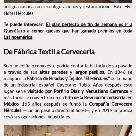
antigua casona con reconfiguraciones y restauraciones Foto: FB
Hotel Hércules
Te puede interesar:
El plan perfecto de fin de semana es ir a
Querétaro a comer quesos que han ganado premios en toda
Latinoamérica
De Fábrica Textil a Cervecería
Solo un edificio como éste podría contar la historia de su pasado
a través de sus
altas paredes y largos pasillos
. En 1846 se
inauguró la
Fábrica de Hilados y Tejidos “El Hércules”
de la mano
de un industrial español Cayetano Rubio. Años después este
lugar sería
visitado por Porfirio Díaz y Venustiano Carranza
y
más tarde se convertiría en un
hito de la Revolución Industrial en
México
. 165 años después se fundó la
Compañía Cervecera
Hércules
—con un pasillo directo al hotel—, y en 2019 la fábrica
cesó sus operaciones industriales.