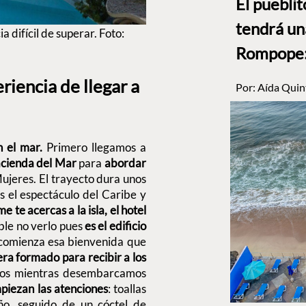
El puebli
tendrá un
 difícil de superar. Foto:
Rompope: 
riencia de llegar a
Por:
Aída Quin
n el mar.
Primero llegamos a
acienda del Mar
para
abordar
ujeres. El trayecto dura unos
s el espectáculo del Caribe y
 te acercas a la isla, el hotel
ble no verlo pues
es el edificio
e comienza esa bienvenida que
era formado para recibir a los
ados mientras desembarcamos
piezan las atenciones
: toallas
ño, seguido de un cóctel de