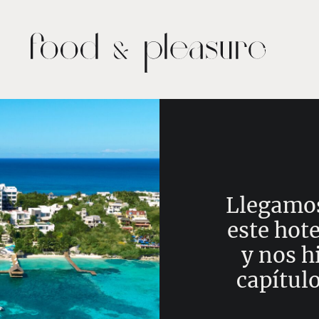
Llegamos
este hote
y nos h
capítul