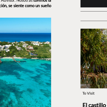
l Advisor. Nosotras
tuvimos la
ión, se siente como un sueño
To Visit
El castill