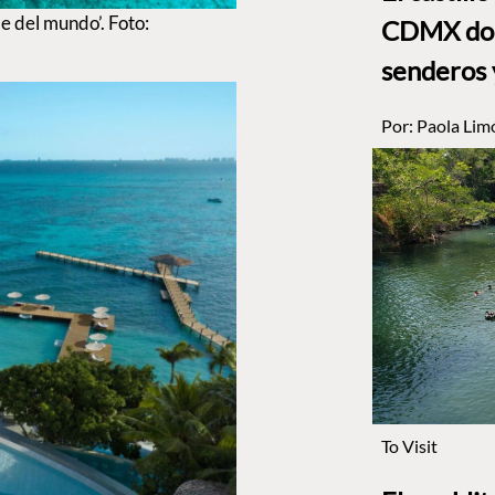
 del mundo’. Foto:
CDMX dond
senderos 
Por:
Paola Lim
To Visit