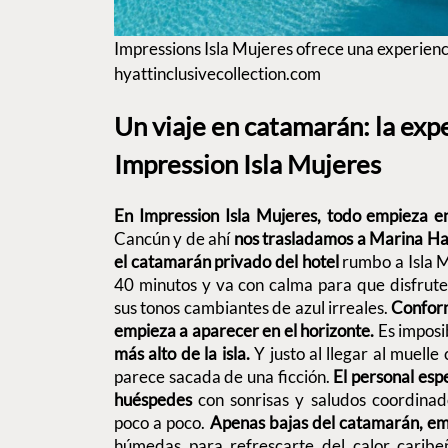
Impressions Isla Mujeres ofrece una experiencia
hyattinclusivecollection.com
Un viaje en catamarán: la expe
Impression Isla Mujeres
En Impression Isla Mujeres, todo empieza e
Cancún y de ahí
nos trasladamos a Marina H
el catamarán privado del hotel
rumbo a Isla M
40 minutos y va con calma para que disfrute
sus tonos cambiantes de azul irreales.
Conforme
empieza a aparecer en el horizonte.
Es imposi
más alto de la isla.
Y justo al llegar al muell
parece sacada de una ficción.
El personal esp
huéspedes
con sonrisas y saludos coordin
poco a poco.
Apenas bajas del catamarán, em
húmedas para refrescarte del calor caribe