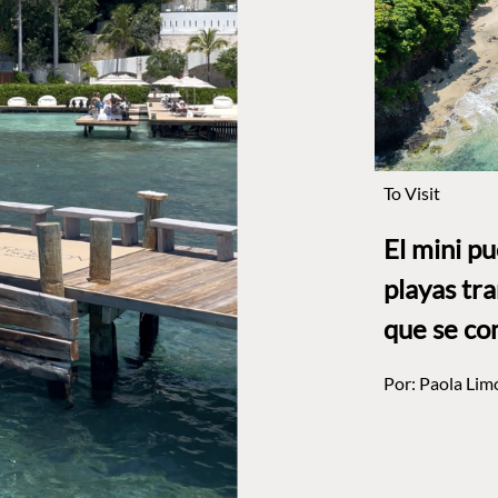
To Visit
El mini p
playas tr
que se co
Por:
Paola Lim