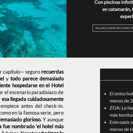
Con piscinas infinit
en catamarán, 
experi
ALL-INCLUSIVE EN CANCÚ
r capítulo— seguro
recuerdas
tel
y
todo parece demasiado
 siente hospedarse en el Hotel
or el escenario paradisíaco de
El único ho
r
esa llegada cuidadosamente
menos de 2
empiece antes del check-in.
ZOA: Le llam
 como en la famosa serie, pero
más bonita
demasiado glorioso.
Y aunque
Este oasis 
a fue nombrado ‘el hotel más
menos de t