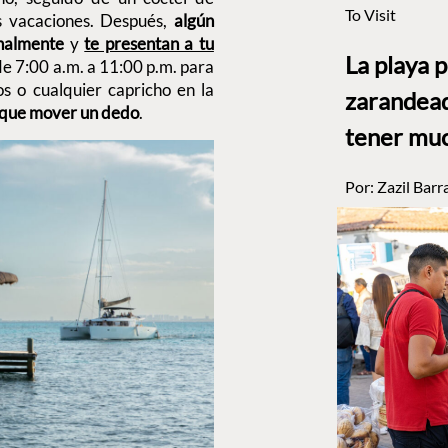
To Visit
as vacaciones. Después,
algún
onalmente
y
te presentan a tu
La playa 
de 7:00 a.m. a 11:00 p.m. para
os o cualquier capricho en la
zarandead
s que mover un dedo
.
tener muc
Por:
Zazil Barr