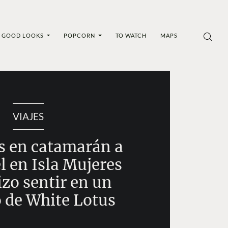
GOOD LOOKS
POPCORN
TO WATCH
MAPS
VIAJES
 en catamarán a
l en Isla Mujeres
izo sentir en un
o de White Lotus