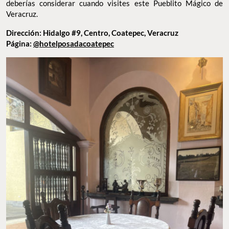
restaurante, y quien se encarga de que cada plato sea una
experiencia única.
A un lado del restaurante, se encuentra el
Salón Banderas,
un bonito espacio de usos múltiples
perfecto
para eventos civiles, bodas o
cenas elegantes
. Por todo esto,
Hotel Posada Coatepec es una opción de hospedaje única
que
deberías considerar cuando visites este Pueblito Mágico de
Veracruz.
Dirección: Hidalgo #9, Centro, Coatepec, Veracruz
Página:
@hotelposadacoatepec