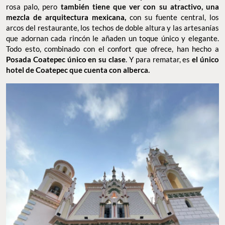
tantas estrellas
. La respuesta es fácil: e
s el hotel más
importante de
Coatepec
. Desde que abrió sus puertas como
hotel en 1978, luego de ser una casona antigua, se volvió un
ícono de esta ciudad.
Tiene que ver su ubicación estratégica
frente a la hermosa
Iglesia de Guadalupe
, famosa por su color
rosa palo, pero
también tiene que ver con su atractivo, una
mezcla de arquitectura mexicana,
con su fuente central, los
arcos del restaurante, los techos de doble altura y las artesanías
que adornan cada rincón le añaden un toque único y elegante.
Todo esto, combinado con el confort que ofrece, han hecho a
Posada Coatepec único en su clase
. Y para rematar, es
el único
hotel de Coatepec que cuenta con alberca.