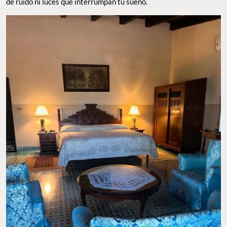
antiguos y grandes ventanales
que te transportan a una
auténtica hacienda colonial en perfecto estado. Las camas, los
clósets, las lámparas, los escritorios y tocadores te hacen sentir
como parte de una familia acomodada de antaño. Y por la noche,
el hotel ofrece un descanso reparador con su black out
: nada
de ruido ni luces que interrumpan tu sueño.