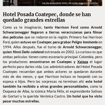
SALÓN BANDERAS. FOTO: FB HOTEL POSADA COATEPEC
Hotel Posada Coatepec, donde se han
quedado grandes estrellas
Como ya te imaginarás,
tanto Harrison Ford como Arnold
Schwarzenegger llegaron a tierras veracruzanas para filmar
dos películas
que se rodaron en la región. Primero fue Harrison
Ford, quien
estuvo en Coatepec para grabar
Peligro Inminente
en
1994. Años después, fue el turno de
Arnold Schwarzenegger,
quien filmó
Daño colateral
estrenada en 2002. Lo curioso es que
ambas películas tienen como escenario principal Colombia, pero
los productores
encontraron en Coatepec y
Xalapa
el lugar
perfecto para darles vida. Los administradores del Hotel Posada
Coatepec recuerdan que ambos actores se quedaron durante
más de dos meses, y que Harrison incluso se hospedó con su
esposa e hijos. Pero las sorpresas no terminan ahí:
este hotel
también ha recibido a otras grandes personalidades
, como la
Duquesa de Alba, la icónica María Félix, el expresidente Salinas
de Gortari y la querida Verónica Castro.
Un hotel que ha visto
pasar muchas estrellas.