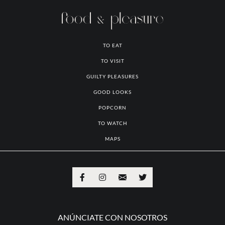
ÁREAS COMUNES DEL HOTEL POSADA COATEPEC. FOTO: AÍDA Q.
¡Viaja, disfruta y comparte!
TO EAT
TO VISIT
GUILTY PLEASURES
GOOD LOOKS
POPCORN
TO WATCH
MAPS