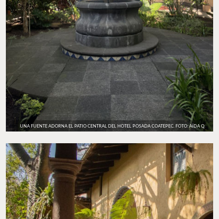
UNA FUENTE ADORNA EL PATIO CENTRAL DEL HOTEL POSADA COATEPEC. FOTO: AÍDA Q.